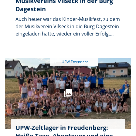
Musikvereins Vilseck in der Burg
Dagestein
Auch heuer war das Kinder-Musikfest, zu dem
der Musikverein Vilseck in die Burg Dagestein
eingeladen hatte, wieder ein voller Erfolg.
Und viele Kinder kamen mit ihren Eltern, um
einen musikalischen Nachmittag mit vielen
Spielen, mit Spaß und dem Ausprobieren von
Musikinstrumenten verbringen zu können.
UPW-Zeltlager in Freudenberg:
Heiße Tage, Abenteuer und eine