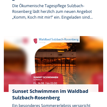
Die Ökumenische Tagespflege Sulzbach-
Rosenberg lädt herzlich zum neuen Angebot
„Komm, Koch mit mir!” ein. Eingeladen sind
alle, die gerne kochen oder backen, neue
Menschen kennenlernen und die Freude am
gemeinsamen Essen teilen möchten. Ganz
gleich, ob mit viel Erfahrung oder einfach aus
Interesse.
Sunset Schwimmen im Waldbad
Sulzbach-Rosenberg
Ein besonderes Sommererlebnis verspricht