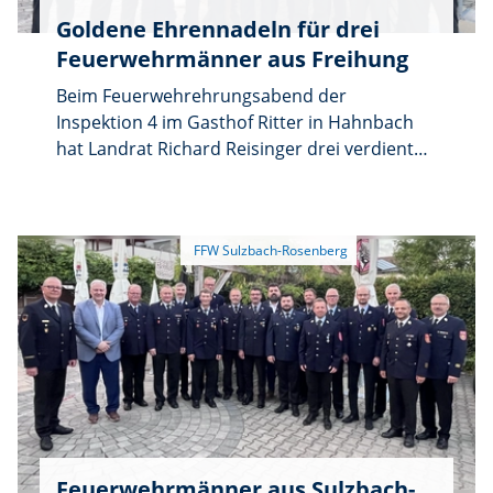
Goldene Ehrennadeln für drei
Feuerwehrmänner aus Freihung
Beim Feuerwehrehrungsabend der
Inspektion 4 im Gasthof Ritter in Hahnbach
hat Landrat Richard Reisinger drei verdiente
Feuerwehrmänner der Gemeinde Freihung
für 40 Jahre Dienst geehrt. „Seit 40 Jahren
beweisen Sie, dass Ihnen der Spruch 'Dem
Nächsten zur Wehr' wirklich ernst ist. Dafür
gebührt Ihnen meine Anerkennung. Vergelt's
Gott”, sagte Reisinger in seiner Laudatio.
Feuerwehrmänner aus Sulzbach-