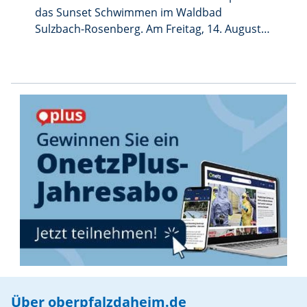
das Sunset Schwimmen im Waldbad
Sulzbach-Rosenberg. Am Freitag, 14. August,
lädt das Freibad dazu ein, die Abendstunden
in entspannter Atmosphäre zu genießen. Für
die Veranstaltung bleiben das Freibad und
der Kiosk bis 22 Uhr geöffnet. Gäste können
den Tag bei einem Schwimmbadbesuch sowie
mit Snacks und Getränken ausklingen lassen.
Die Stadt Sulzbach-Rosenberg freut sich auf
zahlreiche Besucher und einen
stimmungsvollen Sommerabend im Waldbad.
Über oberpfalzdaheim.de