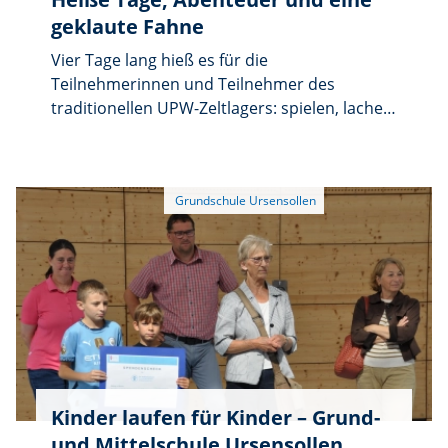
geklaute Fahne
Vier Tage lang hieß es für die
Teilnehmerinnen und Teilnehmer des
traditionellen UPW-Zeltlagers: spielen, lachen,
baden und gemeinsam Abenteuer erleben.
Bei hochsommerlichen Temperaturen wurde
die „Märkl-Wiese“ in Freudenberg zum
Mittelpunkt eines abwechslungsreichen
Zeltlagers.
Kinder laufen für Kinder – Grund-
und Mittelschule Ursensollen