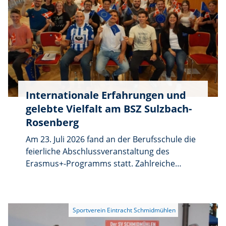
Internationale Erfahrungen und
gelebte Vielfalt am BSZ Sulzbach-
Rosenberg
Am 23. Juli 2026 fand an der Berufsschule die
feierliche Abschlussveranstaltung des
Erasmus+-Programms statt. Zahlreiche
Schülerinnen, Schüler, Studierende sowie
Lehrkräfte blickten gemeinsam auf ein
ereignisreiches Jahr mit internationalen
Begegnungen zurück. Den Auftakt gestaltete
Sabrina Geisler aus dem Erasmus+-Team mit