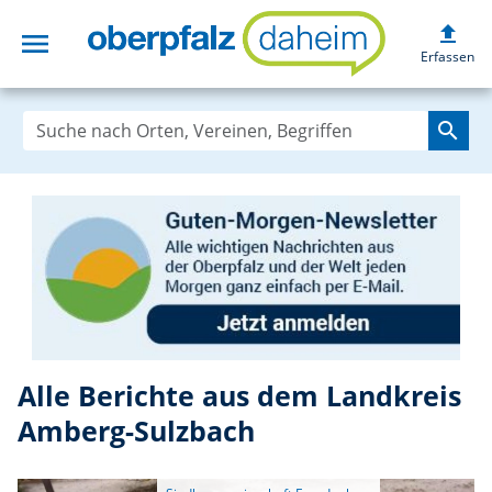
upload
menu
oberpfalzdaheim
Erfassen
search
Alle Berichte aus dem Landkreis
Amberg-Sulzbach