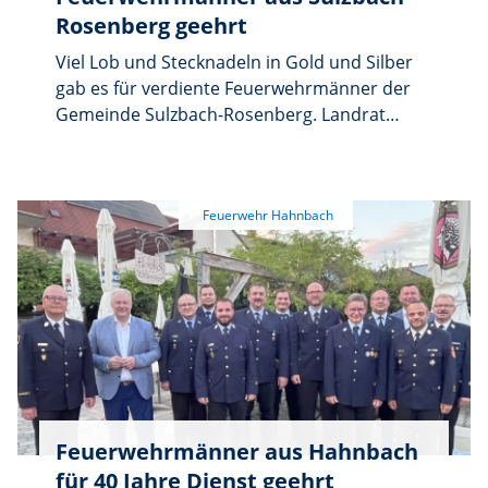
Rosenberg geehrt
Viel Lob und Stecknadeln in Gold und Silber
gab es für verdiente Feuerwehrmänner der
Gemeinde Sulzbach-Rosenberg. Landrat
Richard Reisinger sprach beim
Feuerwehrehrungsabend der Inspektion 4 im
Gasthof Ritter in Hahnbach allen Jubilaren
seinen Dank und seine Anerkennung für die
treuen Dienste bei der Freiwilligen Feuerwehr
aus. „Vergelt's Gott für dieses beispielhafte
Ehrenamt”, so der Landrat.
Feuerwehrmänner aus Hahnbach
für 40 Jahre Dienst geehrt