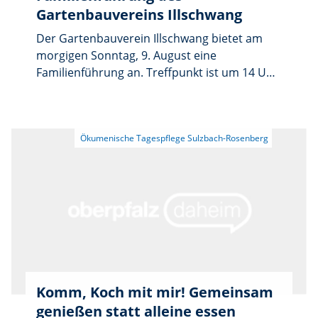
Gartenbauvereins Illschwang
Der Gartenbauverein Illschwang bietet am
morgigen Sonntag, 9. August eine
Familienführung an. Treffpunkt ist um 14 Uhr
beim Hopfenfeld. Geleitet wird die Führung
vom stellvertretenden Vorsitzenden des
Gartenbauvereins Lorenz Geitner. Bei ihm ist
unter der Telefonnummer 09666/673 eine
Anmeldung erforderlich. Die Führung geht
durch das Dorf zur Pfarrkirche und dann
weiter zum Hopfenmuseum. Dort gibt es
Informationen zur Hopfentradition in
Illschwang. Die Teilnahmegebühr beträgt 7 €
für Erwachsene, Kinder sind frei.
Komm, Koch mit mir! Gemeinsam
genießen statt alleine essen