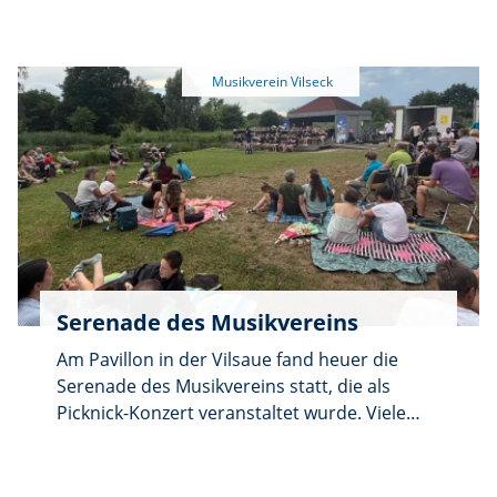
einem abwechslungsreichen und kreativen
Nachmittag ein. Im Mittelpunkt stand
zunächst das Basteln eigener
Musikinstrumente. Mit viel Fantasie und
Geschick entstanden bunte
Kronkorkenrasseln, Reisshaker und originell
gestaltete Blumentopftrommeln. Jedes
Instrument wurde zu einem einzigartigen,
kunterbunten Kunstwerk.
Serenade des Musikvereins
Am Pavillon in der Vilsaue fand heuer die
Serenade des Musikvereins statt, die als
Picknick-Konzert veranstaltet wurde. Viele
Zuhörer hatten es sich am weitläufigen
Gelände am Pavillon auf Campingstühlen
oder auch auf Decken gemütlich gemacht,