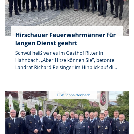
Hirschauer Feuerwehrmänner für
langen Dienst geehrt
Schwül heiß war es im Gasthof Ritter in
Hahnbach. „Aber Hitze können Sie”, betonte
Landrat Richard Reisinger im Hinblick auf die
jüngste Brandkatastrophe am Johannisberg
in Freudenberg. „Dort haben alle
Einsatzkräfte Übermenschliches geleistet!”
Beim Feuerwehrehrungsabend der
Inspektion 4 bedankte sich der Landrat bei
allen Ehrenamtlichen, die seit vielen Jahren
freiwillig die Feuerwehren aktiv unterstützen.