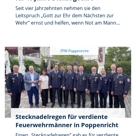
Seit vier Jahrzehnten nehmen sie den
Leitspruch „Gott zur Ehr dem Nächsten zur
Wehr” ernst und helfen, wenn Not am Mann
ist. Dafür sprach Landrat Richard Reisinger
allen Jubilaren beim Feuerwehrehrungsabend
der Inspektion 4 im Gasthof Ritter in
Hahnbach seinen Dank aus und überreichte
Urkunden. Kreisbrandrat Christof Strobl
heftete den Männern Goldene Stecknadeln
an.
Stecknadelregen für verdiente
Feuerwehrmänner in Poppenricht
Einen „Stecknadelregen” gab es für verdiente