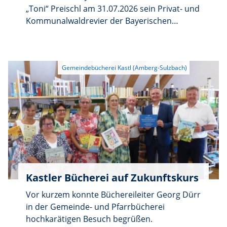
„Toni“ Preischl am 31.07.2026 sein Privat- und
Kommunalwaldrevier der Bayerischen
Forstverwaltung mit der Zuständigkeit für die
Gemeinden Ebermannsdorf, Ensdorf, Rieden
und Schmidmühlen. Im südlichen Teil des
Vilstals war Preischl eine feste Größe in der
Forstlichen Welt.
Kastler Bücherei auf Zukunftskurs
Vor kurzem konnte Büchereileiter Georg Dürr
in der Gemeinde- und Pfarrbücherei
hochkarätigen Besuch begrüßen.