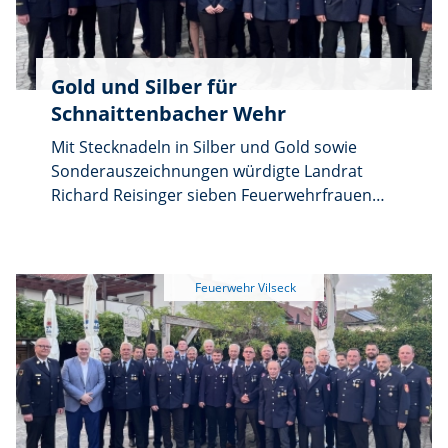
Gold und Silber für
Schnaittenbacher Wehr
Mit Stecknadeln in Silber und Gold sowie
Sonderauszeichnungen würdigte Landrat
Richard Reisinger sieben Feuerwehrfrauen
und -männer für ihre jahrzehntelangen
Dienste bei der Freiwilligen Feuerwehr. Beim
Feuerwehrehrungsabend der Inspektion 4
sparte der Landrat nicht mit Lob und
Anerkennung. „Sie haben gezeigt, dass Sie im
Ernstfall alles geben”, so Landrat Richard
Reisinger hinsichtlich der jüngsten
Brandkatastrophe in Freudenberg.