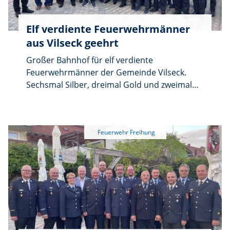
Elf verdiente Feuerwehrmänner
aus Vilseck geehrt
Großer Bahnhof für elf verdiente
Feuerwehrmänner der Gemeinde Vilseck.
Sechsmal Silber, dreimal Gold und zweimal
Sonderehrungszeichen für 50 Jahre! Viele
Hände schüttelte Landrat Richard Reisinger
beim Feuerwehrehrungsabend der
Inspektion 4 im Gasthof Ritter in Hahnbach
und dankte den Geehrten für ihre
jahrzehntelange Treue zu den freiwilligen
Wehren. „Vergelt's Gott für diese Leistung”,
so der Landrat.