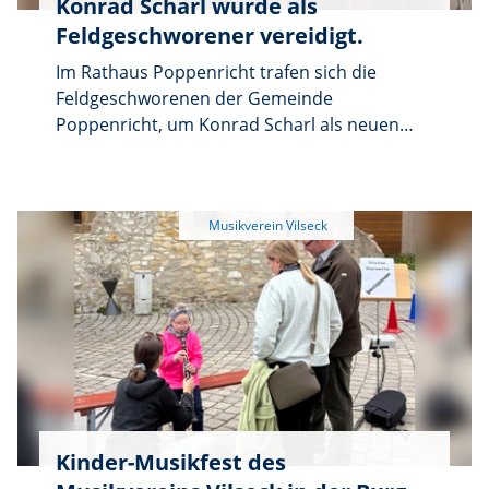
Konrad Scharl wurde als
Peter war stolz und auch gerührt, bei der
Feldgeschworener vereidigt.
Verleihung in Regensburg dabei gewesen zu
sein.
Im Rathaus Poppenricht trafen sich die
Feldgeschworenen der Gemeinde
Poppenricht, um Konrad Scharl als neuen
Feldgeschworenen zu vereidigen.
Kinder-Musikfest des