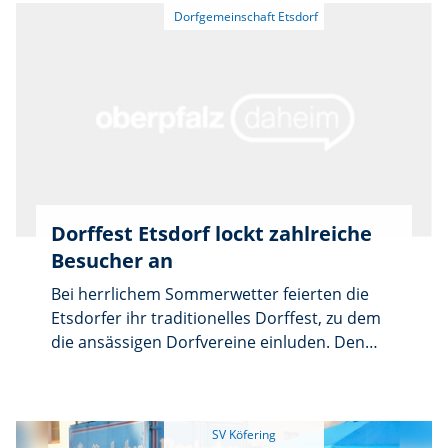
um den Klängen des Nachwuchsorchesters
und des Jugendblasorchester zu lauschen.
Vorsitzender Christian Winklmann zeigte sich
erfreut, dass nicht nur die Eltern der Musiker,
sondern auch viele externe Gäste zur
Serenade gekommen waren. Besonders
begrüßte er Bürgermeister Thorsten Grädler
sowie die Ehrenmitglieder des Musikvereins.
Dorffest Etsdorf lockt zahlreiche
Besucher an
Bei herrlichem Sommerwetter feierten die
Etsdorfer ihr traditionelles Dorffest, zu dem
die ansässigen Dorfvereine einluden. Den
Auftakt bildete ein Familiengottesdienst mit
Pfarrer Moses Gudapati zum Thema „Die
Speisung der Fünftausend“ , den die
Etsdorfer Kinder unter Leitung von Silvia