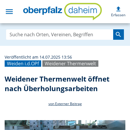
upload
menu
Weidener Therme
Erfassen
search
Veröffentlicht am 14.07.2025 13:56
Weiden i.d.OPf
Weidener Thermenwelt
Weidener Thermenwelt öffnet
nach Überholungsarbeiten
von Externer Beitrag