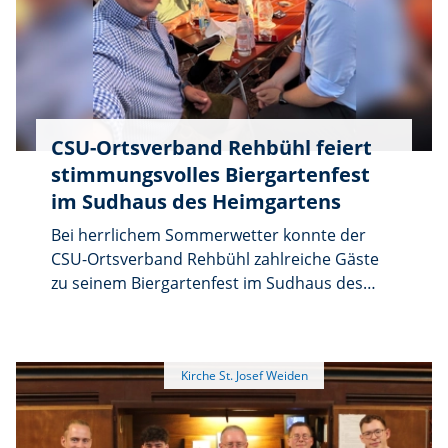
CSU-Ortsverband Rehbühl feiert
stimmungsvolles Biergartenfest
im Sudhaus des Heimgartens
Bei herrlichem Sommerwetter konnte der
CSU-Ortsverband Rehbühl zahlreiche Gäste
zu seinem Biergartenfest im Sudhaus des
Heimgartens begrüßen. Ortsvorsitzender und
2. Bürgermeister Stephan Gollwitzer zeigte
sich in seiner Begrüßung besonders erfreut
darüber, dass mit der Brauerei Molter und
ihrem Inhaber Lino Molter wieder Leben in
den traditionsreichen Heimgarten eingekehrt