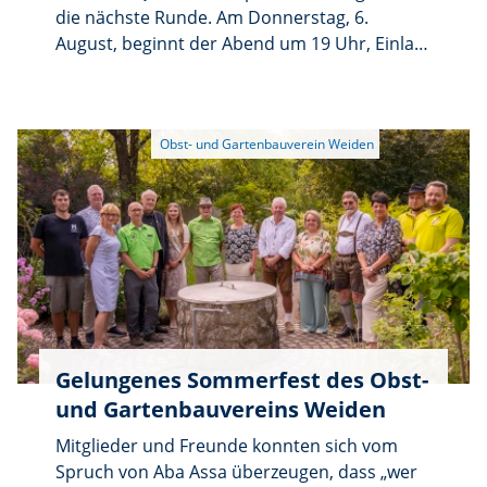
die nächste Runde. Am Donnerstag, 6.
August, beginnt der Abend um 19 Uhr, Einlass
ist ab 17.30 Uhr. Der Eintritt ist frei.
Teilnehmen können Einzelpersonen sowie
Teams mit bis zu 6 Personen. Wer allein, zu
zweit oder zu dritt kommt, kann mit anderen
Quizfreunden zu einem neuen Team
zusammengestellt werden. Das Quiz wird
überwiegend von einer Damenriege
moderiert und auf Großleinwand übertragen.
Das beste Team erhält einen kleinen Preis, im
Mittelpunkt steht aber der gemeinsame
Rätselspaß.
Gelungenes Sommerfest des Obst-
und Gartenbauvereins Weiden
Mitglieder und Freunde konnten sich vom
Spruch von Aba Assa überzeugen, dass „wer