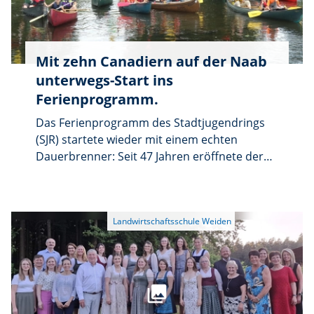
Mit zehn Canadiern auf der Naab
unterwegs-Start ins
Ferienprogramm.
Das Ferienprogramm des Stadtjugendrings
(SJR) startete wieder mit einem echten
Dauerbrenner: Seit 47 Jahren eröffnete der
Verein Kanu-Weiden die Ferien mit seinem
beliebten Kanu-Tag. Auch diesmal waren die
20 Plätze heiß begehrt. Wer mitpaddeln
wollte, musste schnell sein. Der Kanu-Tag
gehörte zu den ersten Angeboten im
Ferienprogramm und war prompt
ausgebucht. „Der Kanu-Tag ist jedes Jahr ein
Renner und immer als Erstes voll“, bestätigte
Kathi vom Stadtjugendring. Für die Kinder