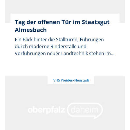
Tag der offenen Tür im Staatsgut
Almesbach
Ein Blick hinter die Stalltüren, Führungen
durch moderne Rinderställe und
Vorführungen neuer Landtechnik stehen im
Mittelpunkt des Tags der offenen Tür am
Staatsgut Almesbach. Am Sonntag, 6.
September, beginnt das Programm auf dem
Gelände des Staatsguts Almesbach bei
Weiden um 9.30 Uhr mit einem Gottesdienst
in der Festhalle. Um 10.30 Uhr folgt die
Begrüßung durch Geschäftsführer Anton
Dippold, um 10.45 Uhr die Festansprache von
Staatsminister Albert Füracker. Ab 11.30 Uhr
schließt sich ein Rundgang über das Gelände