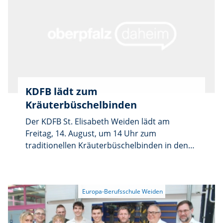
ihre Ausbildung in der Heilerziehungspflege
bzw. Heilerziehungspflegehilfe an den
Weidener Fachschulen.
KDFB lädt zum
Kräuterbüschelbinden
Der KDFB St. Elisabeth Weiden lädt am
Freitag, 14. August, um 14 Uhr zum
traditionellen Kräuterbüschelbinden in den
großen Pfarrsaal St. Elisabeth ein.
Willkommen ist die gesamte Bevölkerung.
Kräuterspenden werden gerne
entgegengenommen, außerdem sollen
Teilnehmer eine eigene Gartenschere
mitbringen. Im Anschluss gibt es eine