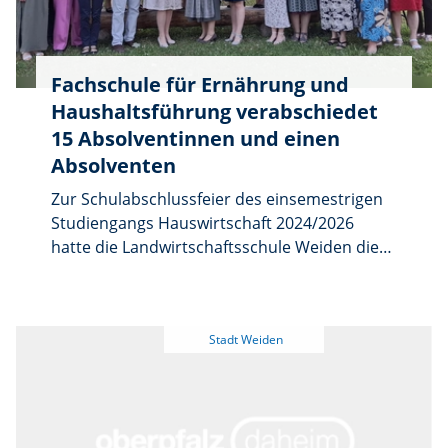
bedeutete der Ausflug vor allem eines: raus
aus dem Alltag, hinein ins Boot und ab auf die
Naab.
Fachschule für Ernährung und
Haushaltsführung verabschiedet
15 Absolventinnen und einen
Absolventen
Zur Schulabschlussfeier des einsemestrigen
Studiengangs Hauswirtschaft 2024/2026
hatte die Landwirtschaftsschule Weiden die
Absolventinnen und Absolventen mit
Angehörigen, Ehrengästen und Lehrkräften
zum „Leinerbauer“ in Oed eingeladen.