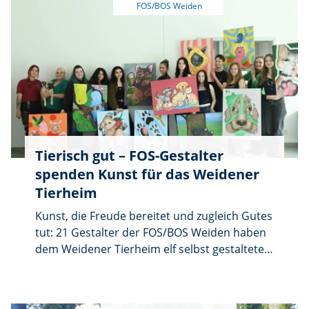
Tag gestartet und sich nett unterhalten
werden. Eingeladen sind alle Frauen und ihre
Kinder.
Tierisch gut – FOS-Gestalter
spenden Kunst für das Weidener
Tierheim
Kunst, die Freude bereitet und zugleich Gutes
tut: 21 Gestalter der FOS/BOS Weiden haben
dem Weidener Tierheim elf selbst gestaltete
Kunstwerke gespendet. Die Bilder schmücken
künftig das Foyer und sorgen dort für eine
freundliche und einladende Atmosphäre.