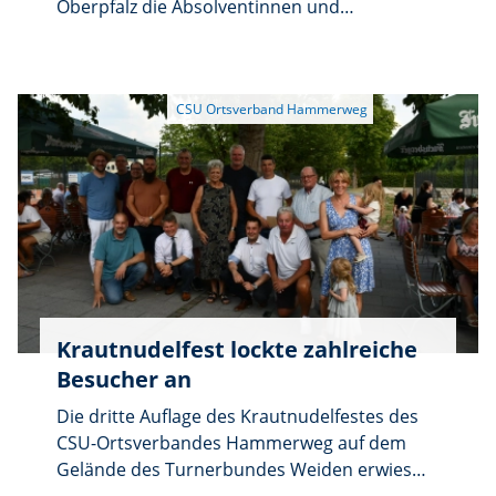
Oberpfalz die Absolventinnen und
Absolventen der Berufsfachschule für
Fremdsprachenberufe sowie der
Fachakademie für Sprachen und
internationale Kommunikation. Musikalisch
eröffnet wurde die Veranstaltung von Sarah
Mallard (BFSF 3) mit der Europahymne am
Klavier, den musikalischen Rahmen gestaltete
Lisa Klose (FAE 2) mit zwei Gesangsbeiträgen.
Den feierlichen Abschluss bildete die
Bayernhymne, ebenfalls gespielt von Sarah
Mallard.
Krautnudelfest lockte zahlreiche
Besucher an
Die dritte Auflage des Krautnudelfestes des
CSU-Ortsverbandes Hammerweg auf dem
Gelände des Turnerbundes Weiden erwies