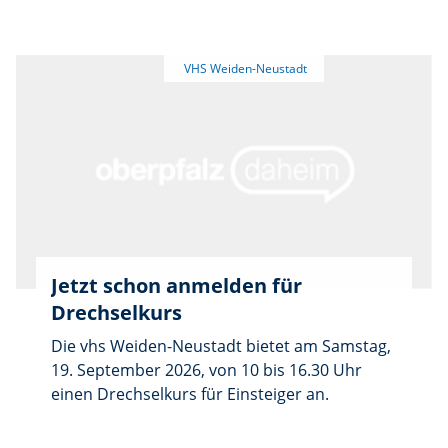
sich als voller Erfolg. Bei hochsommerlichen
Temperaturen fanden zahlreiche Gäste den
Weg zu den Tennisanlagen des TB Weiden
und sorgten für eine bestens besuchte
Veranstaltung. Mehr als 100 Portionen der
beliebten Krautnudeln wurden im Laufe des
Abends ausgegeben.
Jetzt schon anmelden für
Drechselkurs
Die vhs Weiden-Neustadt bietet am Samstag,
19. September 2026, von 10 bis 16.30 Uhr
einen Drechselkurs für Einsteiger an.