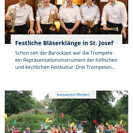
ist.
Festliche Bläserklänge in St. Josef
Schon seit der Barockzeit war die Trompete
ein Repräsentationsinstrument der höfischen
und kirchlichen Festkultur. Drei Trompeten
und Pauke bildeten die klassische „Hof- und
Kirchenmusikbesetzung“. Seit über 400
Jahren steht diese Kombination, begleitet von
Orgel oder Orchester, für festlich strahlende
Kirchen- und Repräsentationsmusik und als
musikalisches Emblem für Feierlichkeit und
Erhabenheit.