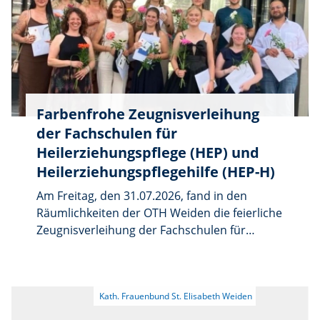
Zerstörungspotenzial von Atomwaffen, die
hohe Zahl der Todesopfer und die
anhaltende Aufrüstung der
Atomwaffenstaaten. Zugleich warnen sie vor
einer weiteren Eskalation durch neue
Mittelstreckenraketen und verweisen auf den
Farbenfrohe Zeugnisverleihung
Atomwaffenverbotsvertrag, den bereits 100
der Fachschulen für
Staaten unterzeichnet haben.
Heilerziehungspflege (HEP) und
Heilerziehungspflegehilfe (HEP-H)
Am Freitag, den 31.07.2026, fand in den
Räumlichkeiten der OTH Weiden die feierliche
Zeugnisverleihung der Fachschulen für
Heilerziehungspflege/-hilfe des bfz Weiden
statt. Erstmalig wurde auch eine Klasse des
Heilerziehungspflegerischen
Einführungsjahrs (HEJ) verabschiedet. Alle 5
Absolvent*innen beginnen ab September