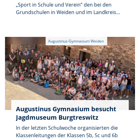
solchen Beschwerden stehen können. Der
„Sport in Schule und Verein” den bei den
Vortrag richtet sich an Betroffene,
Grundschulen in Weiden und im Landkreis
Angehörige und alle Interessierten im
Neustadt sehr beliebten
Rahmen der Bayerischen Demenzwoche. Der
Grundschulwettbewerb „Fußball-
kostenlose, einstündige Vortrag in der
Klassenmeister” durch. Jede der 25
Volkshochschule in der Luitpoldstraße 24 in
teilnehmenden Schulen ermittelte in einem
Weiden beginnt um 18 Uhr. Anmeldung ist
eigenen Turnier ihre „beste Klasse”. Diese
erwünscht unter https://www.vhs-weiden-
Schulsieger nahmen an Vorausscheidungen
neustadt.de/ oder telefonisch unter 0961
in Weiden, Waldthurn oder Eschenbach teil.
48178-0 oder per E-Mail an info@vhs-weiden-
Die Sieger qualifizierten sich für die Endrunde
neustadt.de
in Weiden.
Augustinus Gymnasium besucht
Jagdmuseum Burgtreswitz
In der letzten Schulwoche organisierten die
Klassenleitungen der Klassen 5b, 5c und 6b