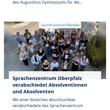
des Augustinus Gymnasiums für die
Schülerinnen und Schülern einen Aktionstag
im Jagdmuseum in Burgtreswitz. Bei
strahlendem Sonnenschein fuhren 75
Schülerinnen und Schüler mit sechs
betreuenden Lehrkräften mit dem Bus zum
Schloss.
Sprachenzentrum Oberpfalz
verabschiedet Absolventinnen
und Absolventen
Mit einer festlichen Abschlussfeier
verabschiedete das Sprachenzentrum