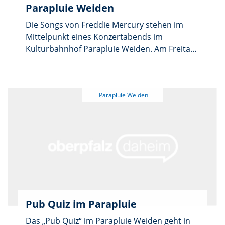
Parapluie Weiden
Die Songs von Freddie Mercury stehen im
Mittelpunkt eines Konzertabends im
Kulturbahnhof Parapluie Weiden. Am Freitag,
7. August, kommt die Band „The Champions –
A Tribute to Freddie Mercury“ auf die Live
Stage. Fünf von Freddie Mercury und Queen
begeisterte Musiker gründeten die Tribute-
Band 2024. Nach der gelungenen Premiere im
Januar 2026 im ausverkauften Kulturbahnhof
zelebriert die Gruppe die Songs authentisch
und kreativ. Einlass ist ab 17.30 Uhr, Beginn
um 19 Uhr. Der Eintritt ist frei, um eine
Hutspende wird gebeten, empfohlen sind 15
Euro.
Pub Quiz im Parapluie
Das „Pub Quiz“ im Parapluie Weiden geht in