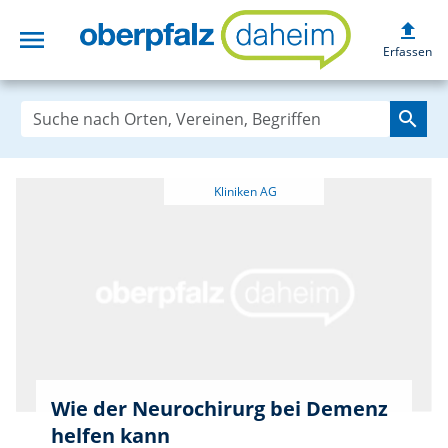
upload
menu
oberpfalzdaheim
Erfassen
search
Wie der Neurochirurg bei Demenz
helfen kann