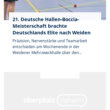
unter Telefon 0961/39 019-12.
21. Deutsche Hallen-Boccia-
Meisterschaft brachte
Deutschlands Elite nach Weiden
Präzision, Nervenstärke und Teamarbeit
entschieden am Wochenende in der
Weidener Mehrzweckhalle über den
deutschen Meistertitel im Hallen-Boccia. Bei
der 21. Deutschen Meisterschaft kämpften 20
Mannschaften aus zehn Bundesländern um
die Plätze. Der gastgebende BVS Weiden
schlug sich stark: BVS Weiden 1 und BVS
Weiden 2 belegten jeweils den sechsten und
18. Platz. Den Meistertitel holte BRS
Gersweiler 2 aus dem Saarland.