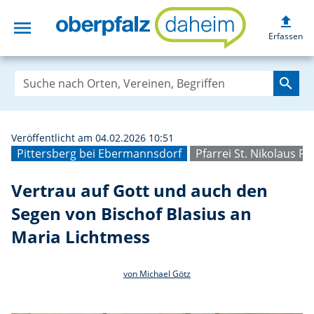
upload
menu
Vertrau auf Gott
Erfassen
search
Veröffentlicht am 04.02.2026 10:51
Pittersberg bei Ebermannsdorf
Pfarrei St. Nikolaus Pi
Vertrau auf Gott und auch den
Segen von Bischof Blasius an
Maria Lichtmess
von Michael Götz