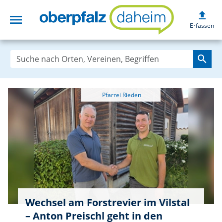
upload
menu
oberpfalzdaheim
Erfassen
search
Wechsel am Forstrevier im Vilstal
– Anton Preischl geht in den