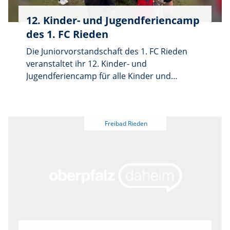
12. Kinder- und Jugendferiencamp
des 1. FC Rieden
Die Juniorvorstandschaft des 1. FC Rieden
veranstaltet ihr 12. Kinder- und
Jugendferiencamp für alle Kinder und
Jugendlichen ab 6 Jahren auf dem Riedener
Sportgelände. Auf dem Programm stehen
unter anderem ein Freiluftkino, Spiele, Sport
und Bewegung, ein Freibadbesuch sowie eine
Nacht-Fackelwanderung. Die Abende klingen
mit Geschichten und Steckerlbrot am
Lagerfeuer aus. Das Camp beginnt am
Freitag, 31. Juli, um 15.30 Uhr mit dem Aufbau
der Zelte durch die Eltern oder andere
Verantwortliche. Am Sonntag, 2. August,
endet das Wochenende nach dem Frühstück
gegen 10 Uhr mit dem Abbau der Zelte und