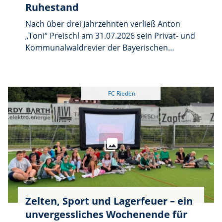
Ruhestand
Nach über drei Jahrzehnten verließ Anton
„Toni“ Preischl am 31.07.2026 sein Privat- und
Kommunalwaldrevier der Bayerischen
Forstverwaltung mit der Zuständigkeit für die
Gemeinden Ebermannsdorf, Ensdorf, Rieden
und Schmidmühlen. Im südlichen Teil des
Vilstals war Preischl eine feste Größe in der
Forstlichen Welt.
Zelten, Sport und Lagerfeuer – ein
unvergessliches Wochenende für