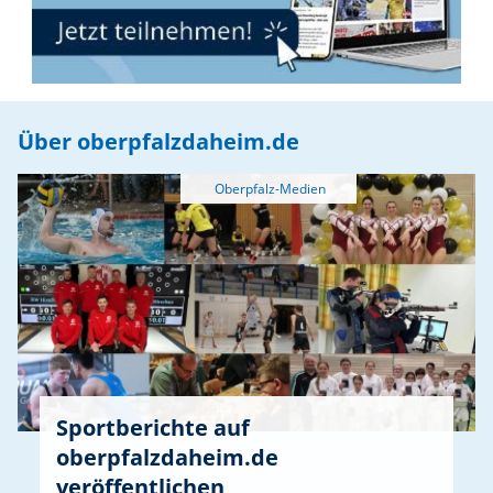
moderne Gebäude bietet den Schülerinnen
und Schülern optimale Bedingungen für
Betreuung und gemeinsames Lernen und
steht zugleich sinnbildlich für die
kontinuierliche Weiterentwicklung der
Über oberpfalzdaheim.de
Grundschule Parkstein. Den Auftakt des
Jubiläums bildete die Eröffnungsfeier auf dem
Basketballplatz. Nach dem feierlichen Einzug
aller Schulkinder auf das aktuelle WM-Lied
„DNA – It's not just a game” begrüßte
Rektorin Silke Weiß die zahlreichen Gäste. In
ihrer Ansprache griff sie die Botschaft des
aktuellen WM-Songs auf und übertrug diese
auf die Schulgemeinschaft. „Wir sind nicht
nur irgendeine Schule – wir sind eine
besondere Schule. Wir lernen in zwei
Sportberichte auf
Schulhäusern, sind aber im Herzen
oberpfalzdaheim.de
miteinander verbunden.” Mit diesen Worten
veröffentlichen