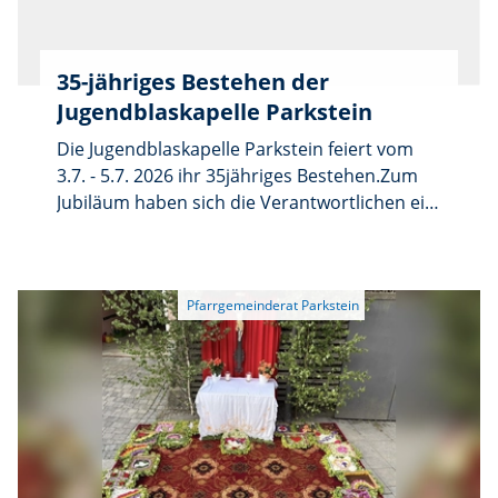
35-jähriges Bestehen der
Jugendblaskapelle Parkstein
Die Jugendblaskapelle Parkstein feiert vom
3.7. - 5.7. 2026 ihr 35jähriges Bestehen.Zum
Jubiläum haben sich die Verantwortlichen ein
abwechslungsreiches und unterhaltsames
Programm ausgedacht. Am Freitag wird das
Fest mit einer Serenade um 19 Uhr vor dem
Vulkanmuseum eröffnet, es wirken mit die
Blaskapelle Reuth, die Neuhauser Boum und
die Jugendblaskapelle Parkstein. Am Samstag
findet ab 16 Uhr der Festbetrieb vor dem
Vulkanmuseum mit den Sitzweilmusikanten
statt. Kulinarisch gibt es u.a. Spanferkel und
Kaffe und Kuchen. Ab 20 uhr startet dann ein
Discoabend mit DJ MFlow im Steinstadel. Der