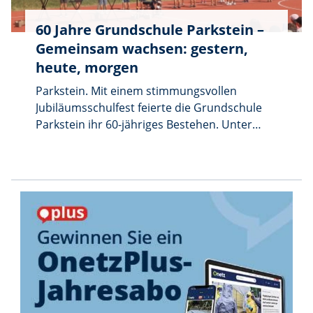
60 Jahre Grundschule Parkstein –
Gemeinsam wachsen: gestern,
heute, morgen
Parkstein. Mit einem stimmungsvollen
Jubiläumsschulfest feierte die Grundschule
Parkstein ihr 60-jähriges Bestehen. Unter
dem Motto „Gemeinsam wachsen – gestern,
heute, morgen” begaben sich Hunderte
Besucherinnen und Besucher auf eine
besondere Zeitreise durch die Geschichte der
Schule – von ihren Anfängen bis hin zu den
Zukunftsvisionen der Kinder. Bereits am Tag
zuvor war ein weiterer bedeutender
Meilenstein gefeiert worden: Mit einer
feierlichen Einweihung und Segnung wurde
der neue Anbau der Mittagsbetreuung
offiziell seiner Bestimmung übergeben. Das