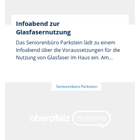
Gebühr für die gesamte Kursreihe beträgt 20
Euro. Eine Anmeldung im Seniorenbüro unter
Telefon 09602/6 16 39-14 ist erforderlich.
Infoabend zur
Glasfasernutzung
Das Seniorenbüro Parkstein lädt zu einem
Infoabend über die Voraussetzungen für die
Nutzung von Glasfaser im Haus ein. Am
Freitag, 31. Juli, informieren die
ehrenamtlichen Helfer Hans Hausner und
Ludwig Trottmann ab 18 Uhr im Steinstadl in
Parkstein über die Technologie. Sie erklären
verständlich und praxisnah, welche
technischen Voraussetzungen für einen
Glasfaseranschluss nötig sind, ob der Router
ausgetauscht werden muss und wie die
Verkabelung im Haus erfolgt. Zudem wird der
Unterschied zwischen Glasfaser, DSL und