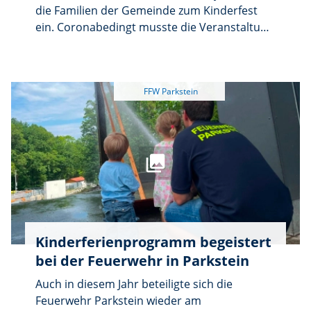
die Familien der Gemeinde zum Kinderfest
ein. Coronabedingt musste die Veranstaltung
einmal pausieren, sodass das Jubiläum – das
50. Kinderfest – erst in diesem Jahr vor der
Basaltwand gefeiert werden konnte. Zum
Jubiläum wurden die Getränkepreise
reduziert, was bei den sommerlichen
Temperaturen dankend angenommen wurde.
Mit Helmi und seinem Schifferklavier bot man
den Gästen außerdem Live-Musik.
Kinderferienprogramm begeistert
bei der Feuerwehr in Parkstein
Auch in diesem Jahr beteiligte sich die
Feuerwehr Parkstein wieder am