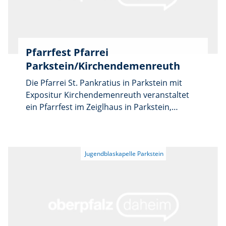
Nuwara Eliya, Ella, Yala, Galle, Balapitiya und
Bentota zurück nach Colombo und München.
Interessierte können sich bis Freitag, 31. Juli,
bei Pater James Cherian per E-Mail an
Pfarrfest Pfarrei
jamesmudakodil@gmail.com oder unter
Parkstein/Kirchendemenreuth
Telefon 09602/57 73 anmelden.
Die Pfarrei St. Pankratius in Parkstein mit
Expositur Kirchendemenreuth veranstaltet
ein Pfarrfest im Zeiglhaus in Parkstein,
Pressather Straße 2.