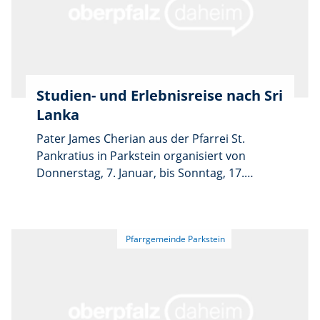
Studien- und Erlebnisreise nach Sri
Lanka
Pater James Cherian aus der Pfarrei St.
Pankratius in Parkstein organisiert von
Donnerstag, 7. Januar, bis Sonntag, 17.
Januar, eine elftägige Studien- und
Erlebnisreise nach Sri Lanka. Das Angebot
richtet sich nicht nur an die
Pfarrangehörigen, sondern an alle
Interessierten, die das Land kennenlernen
möchten. Die Reiseroute führt über
München, Colombo, Habarana, Sigiriya,
Minneriya/Kaudulla, Dambulla, Matale, Kandy,