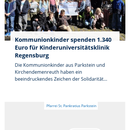
Gemeinschaft der Ministranten in Parkstein
damit weiterhin. Pater James und alle
Ministranten wünschen ihren neuen
Mitgliedern eine schöne gemeinsame Zeit
beim Ministrieren und den Freizeitaktionen.
Kommunionkinder spenden 1.340
Euro für Kinderuniversitätsklinik
Regensburg
Die Kommunionkinder aus Parkstein und
Kirchendemenreuth haben ein
beeindruckendes Zeichen der Solidarität
gesetzt: Sie spendeten insgesamt 1.340 Euro
an die Kinderuniversitätsklinik Regensburg.