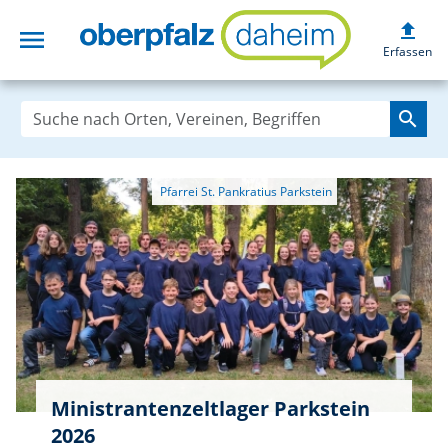
upload
menu
oberpfalzdaheim
Erfassen
search
Ministrantenzeltlager Parkstein
2026