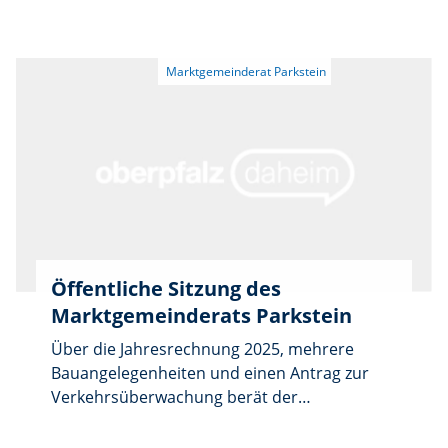
auf Bewegung, Spaß, Geschicklichkeit,
Konzentration und Koordination. Die
Veranstaltung findet am Freitag, 11.
September, von 15 bis 17 Uhr in Parkstein
statt. Kinder bis 4 Jahre können nur in
Begleitung eines Erwachsenen teilnehmen.
Eine Anmeldung ist nicht notwendig. Bei
schlechtem Wetter entfällt die Veranstaltung
ersatzlos. Ansprechpartnerin ist Birgit
Dorner, Telefon 09602/4653.
Öffentliche Sitzung des
Marktgemeinderats Parkstein
Über die Jahresrechnung 2025, mehrere
Bauangelegenheiten und einen Antrag zur
Verkehrsüberwachung berät der
Marktgemeinderat Parkstein in seiner
nächsten öffentlichen Sitzung. Das Gremium