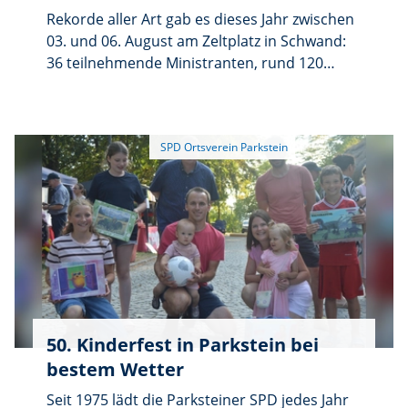
Rekorde aller Art gab es dieses Jahr zwischen
03. und 06. August am Zeltplatz in Schwand:
36 teilnehmende Ministranten, rund 120
Besucher beim von Pater James gefeierten
Open-Air Gottesdienst und nicht zuletzt
Temperaturen konstant um die 35 Grad im
Ministrantenzeltlager der Pfarrei Parkstein.
50. Kinderfest in Parkstein bei
bestem Wetter
Seit 1975 lädt die Parksteiner SPD jedes Jahr