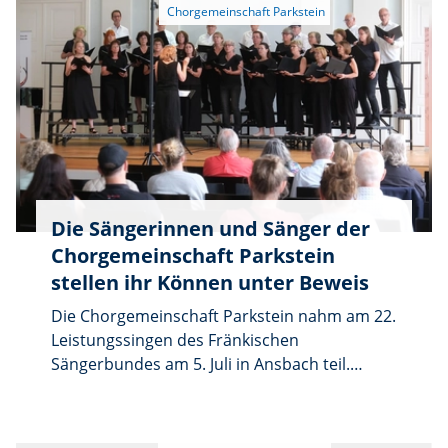
Verkehrs, ein Antrag auf Genehmigung einer
Dies ist der einzige Tagesordnungspunkt im
energetischen Fassadendämmung an der
öffentlichen Teil.
Grundstücksgrenze in der Neustädter Straße
3, die Bekanntgabe von Beschlüssen aus der
letzten nicht öffentlichen Sitzung vom 13. Juli
sowie Bekanntgaben und Sonstiges.
Die Sängerinnen und Sänger der
Chorgemeinschaft Parkstein
stellen ihr Können unter Beweis
Die Chorgemeinschaft Parkstein nahm am 22.
Leistungssingen des Fränkischen
Sängerbundes am 5. Juli in Ansbach teil.
Zusammen mit 15 weiteren Chören aus dem
nordbayerischen Raum präsentierte sie auf
der Bühne in der markgräflichen Orangerie