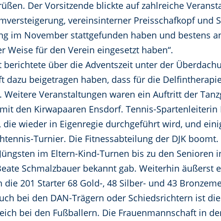
rüßen. Der Vorsitzende blickte auf zahlreiche Veranst
mversteigerung, vereinsinterner Preisschafkopf und S
lung im November stattgefunden haben und bestens 
ner Weise für den Verein eingesetzt haben“.
rt berichtete über die Adventszeit unter der Überdachu
 dazu beigetragen haben, dass für die Delfintherapie
 Weitere Veranstaltungen waren ein Auftritt der Ta
it den Kirwapaaren Ensdorf. Tennis-Spartenleiterin 
die wieder in Eigenregie durchgeführt wird, und eini
tennis-Turnier. Die Fitnessabteilung der DJK boomt. 
Jüngsten im Eltern-Kind-Turnen bis zu den Senioren 
 Beate Schmalzbauer bekannt gab. Weiterhin äußerst er
die 201 Starter 68 Gold-, 48 Silber- und 43 Bronzemed
uch bei den DAN-Trägern oder Schiedsrichtern ist die 
eich bei den Fußballern. Die Frauenmannschaft in de