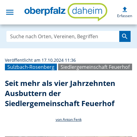
upload
menu
Seit mehr als vi
Erfassen
search
Veröffentlicht am 17.10.2024 11:36
Sulzbach-Rosenberg
Siedlergemeinschaft Feuerhof
Seit mehr als vier Jahrzehnten
Ausbuttern der
Siedlergemeinschaft Feuerhof
von Anton Fenk