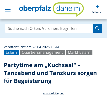
upload
menu
Partytime am „Ku
Erfassen
search
Veröffentlicht am 28.04.2026 13:44
Eslarn
Quartiersmanagement
Markt Eslarn
Partytime am „Kuchsaal“ –
Tanzabend und Tanzkurs sorgen
für Begeisterung
von Karl Ziegler