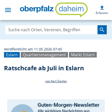
upload
menu
Ratschcafe ab Jul
Erfassen
search
Veröffentlicht am 11.05.2026 07:45
Eslarn
Quartiersmanagement
Markt Eslarn
Ratschcafe ab Juli in Eslarn
von Karl Ziegler