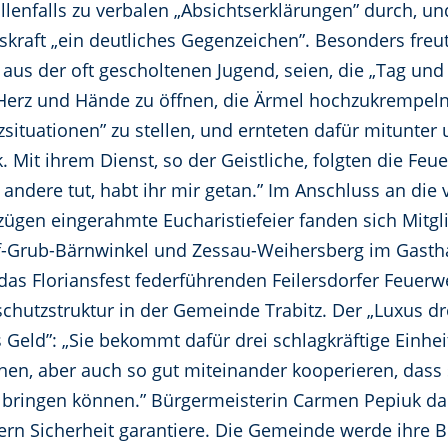
llenfalls zu verbalen „Absichtserklärungen” durch, un
tskraft „ein deutliches Gegenzeichen”. Besonders freu
us der oft gescholtenen Jugend, seien, die „Tag und N
, Herz und Hände zu öffnen, die Ärmel hochzukrempel
nzsituationen” zu stellen, und ernteten dafür mitunter
 Mit ihrem Dienst, so der Geistliche, folgten die Fe
 andere tut, habt ihr mir getan.” Im Anschluss an di
zügen eingerahmte Eucharistiefeier fanden sich Mitg
rf-Grub-Bärnwinkel und Zessau-Weihersberg im Gasth
 das Floriansfest federführenden Feilersdorfer Feuerw
chutzstruktur in der Gemeinde Trabitz. Der „Luxus d
tes Geld”: „Sie bekommt dafür drei schlagkräftige Einhe
nnen, aber auch so gut miteinander kooperieren, das
le bringen können.” Bürgermeisterin Carmen Pepiuk da
ern Sicherheit garantiere. Die Gemeinde werde ihre 