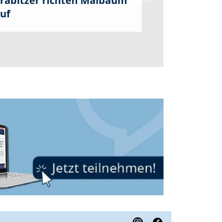
rabitzer richten Maibaum
uf