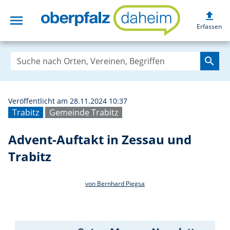
upload
menu
Advent-Auftakt i
Erfassen
search
Veröffentlicht am 28.11.2024 10:37
Trabitz
Gemeinde Trabitz
Advent-Auftakt in Zessau und
Trabitz
von Bernhard Piegsa