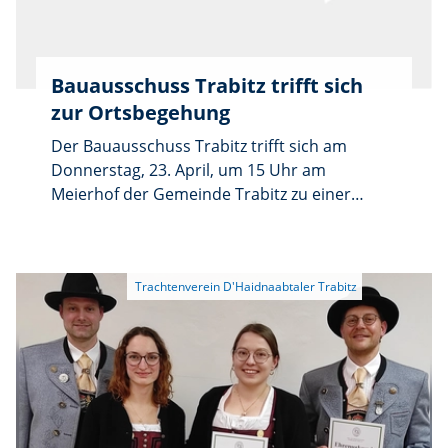
Bauausschuss Trabitz trifft sich
zur Ortsbegehung
Der Bauausschuss Trabitz trifft sich am
Donnerstag, 23. April, um 15 Uhr am
Meierhof der Gemeinde Trabitz zu einer
Ortsbegehung und Besichtigung. Auf der
Tagesordnung stehen beratende Themen. In
Zessau geht es um die Festlegung der
Standorte für Bremsschwellen. In Preißach
werden die Wege bei Preißach 20
besprochen. Zudem steht der Weg entlang
des Rangenholzes zwischen Preißach und
Speinshart auf dem Programm. Abschließend
wird die beschädigte Überfahrt zur
Flurnummer 265 am Forstweg zwischen