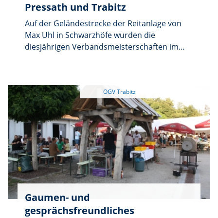
Pressath und Trabitz
Auf der Geländestrecke der Reitanlage von
Max Uhl in Schwarzhöfe wurden die
diesjährigen Verbandsmeisterschaften im
Vielseitigkeitsreiten des
Pferdesportverbandes
Niederbayern/Oberpfalz ausgetragen. In
Dressur, Springen und Gelände mussten die
Teilnehmerinnen und Teilnehmer mit ihren
Pferden ihr Können unter Beweis stellen.
Gaumen- und
gesprächsfreundliches