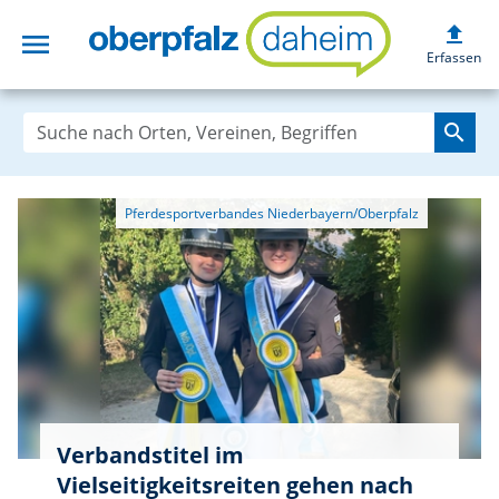
upload
menu
oberpfalzdaheim
Erfassen
search
Verbandstitel im
Vielseitigkeitsreiten gehen nach