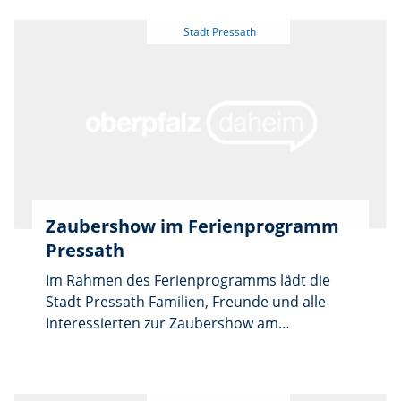
Erwachsene verfolgen, wie Prinzessin
Tausendschön mit offenen Augen im Bett
liegt und schläft. Kein Arzt kann ihr helfen,
weshalb sich Kasperl auf den Weg zum
Zauberer Larifari macht. Die Aufführung
findet am Freitag, 7. August, um 15 Uhr im
Sportheim in Trabitz statt. Die Karten kosten
im Vorverkauf 4 Euro und an der Tageskasse
5 Euro. Der gesamte Erlös geht an die
Hilfsaktion „Lichtblicke“.
Zaubershow im Ferienprogramm
Pressath
Im Rahmen des Ferienprogramms lädt die
Stadt Pressath Familien, Freunde und alle
Interessierten zur Zaubershow am
Sonntag, den 16.08.2026 von 13:30 - 14:30 Uhr
in die Stadthalle Pressath ein. Die jungen
Zauberinnen und Zauberer präsentieren dort