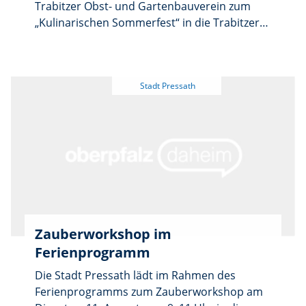
Trabitzer Obst- und Gartenbauverein zum
(0151/29152463) oder Anna Laugensteiner
„Kulinarischen Sommerfest“ in die Trabitzer
(0151/28738019).
Alte Säge ein. Mit einer großen Auswahl an
Fisch- und Fleischschmankerln, Salaten und
anderen Spezialitäten bleibt bei Freunden
konventioneller wie fleischloser Küche kaum
ein Wunsch offen. Dazu gibt es ein vielfältiges
Getränkeangebot, wobei auch Weinliebhaber
wieder auf ihre Kosten kommen.
Zauberworkshop im
Ferienprogramm
Die Stadt Pressath lädt im Rahmen des
Ferienprogramms zum Zauberworkshop am