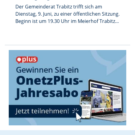
in einem Vortrag Einblick in seine Arbeit. An
Der Gemeinderat Trabitz trifft sich am
allen Tagen ist der Eintritt frei.
Dienstag, 9. Juni, zu einer öffentlichen Sitzung.
Beginn ist um 19.30 Uhr im Meierhof Trabitz.
Auf der Tagesordnung stehen unter anderem
mehrere Bauangelegenheiten. So beraten die
Räte über den Antrag auf Baugenehmigung
zur Teilumnutzung einer vorhandenen
Maschinenhalle zu einer temporären
Eventhalle in der Gänsmühle 1. Außerdem
geht es um den Neubau eines
Hackschnitzelbunkers in der Blankenmühle 1
sowie um Vorbescheide zur Errichtung von
Einfamilienhäusern in Weihersberg 34 und
Preißach 4a. Des Weiteren stehen der
Neubau eines Gartenhauses mit Carport in
Preißach 41 und der Neubau einer
landwirtschaftlichen Unterstellhalle in der
Nähe von Bärnwinkel auf dem Programm.