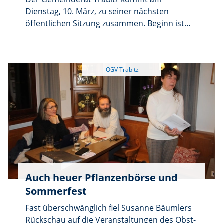
Dienstag, 10. März, zu seiner nächsten
öffentlichen Sitzung zusammen. Beginn ist
um 19 Uhr im Meierhof Trabitz; das
öffentliche Programm ist bis 20 Uhr
angesetzt. Auf der Tagesordnung stehen
unter anderem die Genehmigung der
Niederschrift vom 10. Februar, die
Feststellung und Entlastung der
Jahresrechnungen 2023 und 2024,
Informationen der Bürgermeisterin sowie
Wünsche und Anträge. Interessierte
Bürgerinnen und Bürger können die
Beratungen im öffentlichen Teil verfolgen.
Auch heuer Pflanzenbörse und
Sommerfest
Fast überschwänglich fiel Susanne Bäumlers
Rückschau auf die Veranstaltungen des Obst-