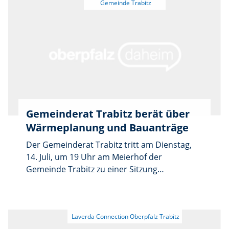
stolz ihre erlernten Tricks aus dem
vorangegangenen Workshop gemeinsam mit
Zauberprofi Marius Koslowski. Für die
Teilnahme ist keine Anmeldung erforderlich,
Eintritt ist frei und es gibt keine
Altersbegrenzung. Nach der Vorstellung
wartet eine süße Überraschung auf alle. Wir
freuen uns auf viele kleine Magierinnen und
Magier sowie ein begeistertes Publikum!
Gemeinderat Trabitz berät über
Wärmeplanung und Bauanträge
Der Gemeinderat Trabitz tritt am Dienstag,
14. Juli, um 19 Uhr am Meierhof der
Gemeinde Trabitz zu einer Sitzung
zusammen. Auf der Tagesordnung steht
unter anderem die Vorstellung der
Jugendbeteiligungsveranstaltung „NEW Real
Talk – Sei dabei und bring’ dich ein“ der ILE-