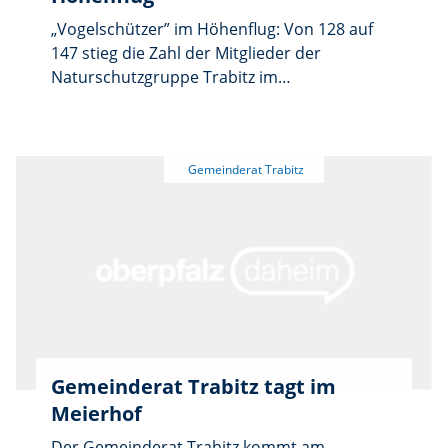
nur die jungen Wanderer viel Spaß hatten.
„Vogelschützer” im Höhenflug: Von 128 auf
Für 2028 ist wieder ein Emmausgang geplant.
147 stieg die Zahl der Mitglieder der
Naturschutzgruppe Trabitz im
zurückliegenden Vereinsjahr. Vorsitzender
Fabian Dötsch sah hierin die Frucht einer
erfolgreichen Jugendarbeit im Ortsverband
des Landesbundes für Vogel- und
Naturschutz (LBV): „Viele Mitglieder unserer
Jugendgruppen, und oft auch deren
Familienangehörige, haben sich zum Beitritt
entschlossen.”
Gemeinderat Trabitz tagt im
Meierhof
Der Gemeinderat Trabitz kommt am