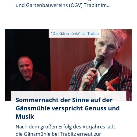
und Gartenbauvereins (OGV) Trabitz im
Jubiläumsjahr seines 20-jährigen Bestehens
aus. Und zu Freude und Zufriedenheit hatten
die Vorsitzende und die
Hauptversammlungsteilnehmer im
Sportheim auch guten Grund. Vor allem das
Sommerfest in der „Alten Säge” blieb
Organisatoren wie Besuchern in angenehmer
Erinnerung.
Sommernacht der Sinne auf der
Gänsmühle verspricht Genuss und
Musik
Nach dem großen Erfolg des Vorjahres lädt
die Gänsmühle bei Trabitz erneut zur