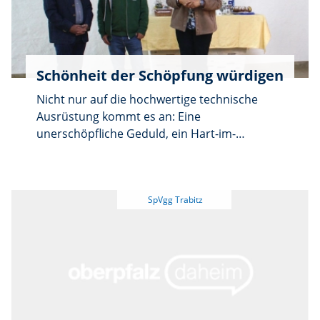
siegte im Schlussduell mit ebenfalls drei zu
zwei Treffern über „Meow Miau”, eine
Spielerauswahl der zweiten
Spielvereinigungs-Herrenelf.
Schönheit der Schöpfung würdigen
Nicht nur auf die hochwertige technische
Ausrüstung kommt es an: Eine
unerschöpfliche Geduld, ein Hart-im-
Nehmen-Sein auch bei Schnürlregen oder
Winterkälte und vor allem „der Blick” für das
Besondere selbst in einem scheinbar
alltäglichen Motiv – das ist es, was einen
Fotografie-Profi ausmacht. Auch wenn er sich
noch immer zurückhaltend „Hobbyfotograf”
nennt, ist Günter Klein längst in die
„Europaliga” der Lichtbildkünstler
aufgestiegen: Das illustriert eine
beeindruckende Liste nationaler und