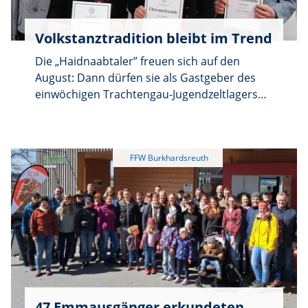
Bärnwinkel und Grub begutachtet.
Volkstanztradition bleibt im Trend
Die „Haidnaabtaler” freuen sich auf den
August: Dann dürfen sie als Gastgeber des
einwöchigen Trachtengau-Jugendzeltlagers
junge Brauchtumsfreunde aus der ganzen
Oberpfalz auf dem Pressather
Schulsportplatz willkommen heißen. Für den
Trabitzer Trachtenverein bedeutet dies
freilich viel Arbeit: „Jeder freiwillige Helfer wird
uns willkommen sein”, spornte Vorsitzender
Johannes Pamler bei der Hauptversammlung
im Burkhardsreuther Schulhaus die
Mitglieder an.
47 Emmausgänger erkundeten