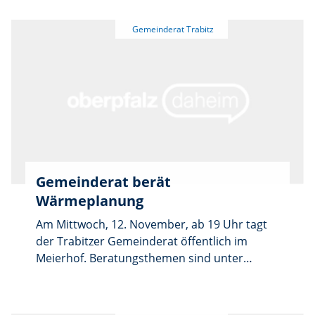
Niederschrift vom 9. Dezember, ein Antrag
der Firma Zeitler aus Kemnath auf
Verlängerung einer Ausnahmegenehmigung
für Schwerverkehr sowie aktuelle
Mitteilungen der Bürgermeisterin.
Abschließend können Ratsmitglieder
Wünsche und Anträge vorbringen.
Gemeinderat berät
Wärmeplanung
Am Mittwoch, 12. November, ab 19 Uhr tagt
der Trabitzer Gemeinderat öffentlich im
Meierhof. Beratungsthemen sind unter
anderem die Kommunale Wärmeplanung, ein
Zuschussantrag der Feuerwehr
Burkhardsreuth für die Jugendarbeit, die