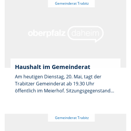
Bedarfsmitteilung für Städtebaufördermittel
und der Ferienprogrammvertrag mit
„Learning Campus“ 2026. Die detaillierte
Tagesordnung ist aus den Aushängen und
der Stadtwebsite www.pressath.de
ersichtlich.
Haushalt im Gemeinderat
Am heutigen Dienstag, 20. Mai, tagt der
Trabitzer Gemeinderat ab 19.30 Uhr
öffentlich im Meierhof. Sitzungsgegenstand
ist der Gemeindehaushalt 2025.