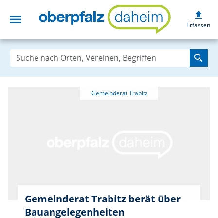
upload
menu
oberpfalzdaheim
Erfassen
search
Gemeinderat Trabitz berät über
Bauangelegenheiten