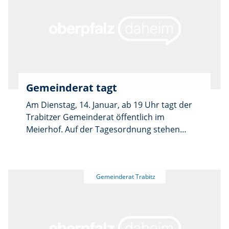
Gemeinderat tagt
Am Dienstag, 14. Januar, ab 19 Uhr tagt der
Trabitzer Gemeinderat öffentlich im
Meierhof. Auf der Tagesordnung stehen
unter anderem der Haushalt des Vereins ILE
VierStädtedreieck und die von der Gemeinde
zu entrichtende Umlage sowie der Antrag auf
Durchführung eines Bauleitverfahrens zur
Errichtung einer Freiflächen-
Photovoltaikanlage auf Flurnummer
Feilersdorf 291/5.