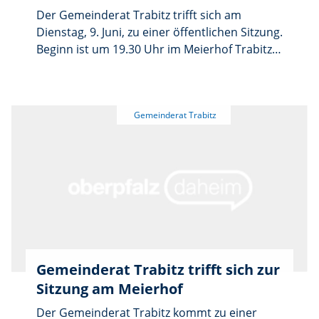
Der Gemeinderat Trabitz trifft sich am
Dienstag, 9. Juni, zu einer öffentlichen Sitzung.
Beginn ist um 19.30 Uhr im Meierhof Trabitz.
Auf der Tagesordnung stehen unter anderem
mehrere Bauangelegenheiten. So beraten die
Räte über den Antrag auf Baugenehmigung
zur Teilumnutzung einer vorhandenen
Maschinenhalle zu einer temporären
Eventhalle in der Gänsmühle 1. Außerdem
geht es um den Neubau eines
Hackschnitzelbunkers in der Blankenmühle 1
sowie um Vorbescheide zur Errichtung von
Einfamilienhäusern in Weihersberg 34 und
Preißach 4a. Des Weiteren stehen der
Neubau eines Gartenhauses mit Carport in
Gemeinderat Trabitz trifft sich zur
Preißach 41 und der Neubau einer
Sitzung am Meierhof
landwirtschaftlichen Unterstellhalle in der
Nähe von Bärnwinkel auf dem Programm.
Der Gemeinderat Trabitz kommt zu einer