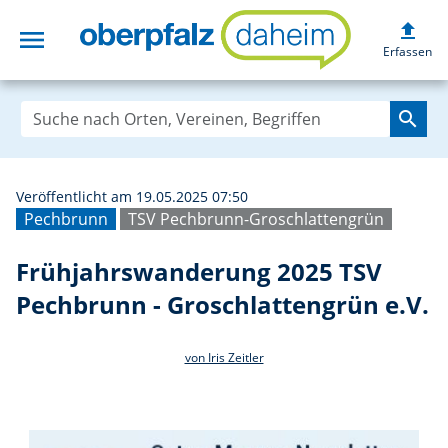
upload
menu
Frühjahrswander
Erfassen
search
Veröffentlicht am 19.05.2025 07:50
Pechbrunn
TSV Pechbrunn-Groschlattengrün
Frühjahrswanderung 2025 TSV
Pechbrunn - Groschlattengrün e.V.
von Iris Zeitler