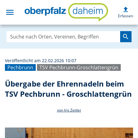
upload
menu
Übergabe der Eh
Erfassen
search
Veröffentlicht am 22.02.2026 10:07
Pechbrunn
TSV Pechbrunn-Groschlattengrün
Übergabe der Ehrennadeln beim
TSV Pechbrunn - Groschlattengrün
von Iris Zeitler