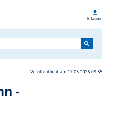
upload
ammlung des TSV Pechbr
Erfassen
search
Veröffentlicht am 17.05.2026 08:35
n -