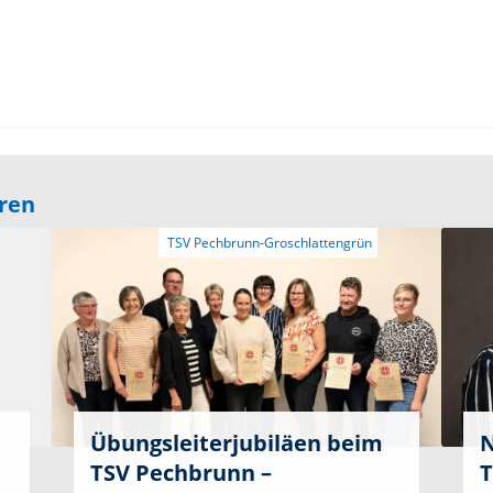
eren
Übungsleiterjubiläen beim
N
TSV Pechbrunn –
T