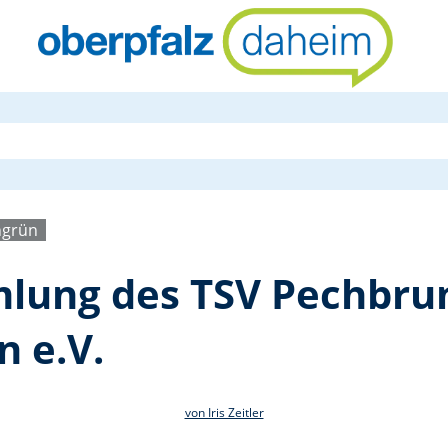
Generalvers
ngrün
lung des TSV Pechbrun
n e.V.
von Iris Zeitler