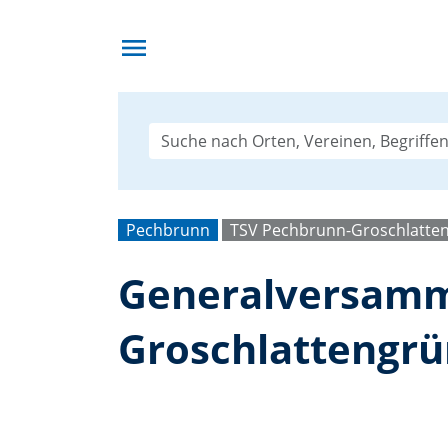
menu
Pechbrunn
TSV Pechbrunn-Groschlatte
Generalversamm
Groschlattengrü