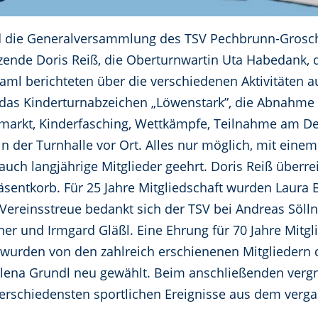
nd die Generalversammlung des TSV Pechbrunn-Grosch
itzende Doris Reiß, die Oberturnwartin Uta Habedank
raml berichteten über die verschiedenen Aktivitäten 
s das Kinderturnabzeichen „Löwenstark”, die Abnahme
rkt, Kinderfasching, Wettkämpfe, Teilnahme am Deu
in der Turnhalle vor Ort. Alles nur möglich, mit eine
auch langjährige Mitglieder geehrt. Doris Reiß überr
sentkorb. Für 25 Jahre Mitgliedschaft wurden Laura
Vereinsstreue bedankt sich der TSV bei Andreas Söllne
zner und Irmgard Gläßl. Eine Ehrung für 70 Jahre Mitg
 wurden von den zahlreich erschienenen Mitgliedern 
lena Grundl neu gewählt. Beim anschließenden ver
verschiedensten sportlichen Ereignisse aus dem verg