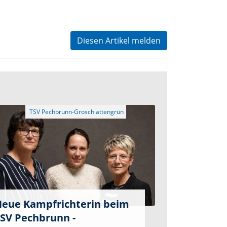
Diesen Artikel melden
eue Kampfrichterin beim
SV Pechbrunn -