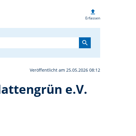
upload
es TSV Pechbrunn-Grosch
Erfassen
search
Veröffentlicht am 25.05.2026 08:12
attengrün e.V.