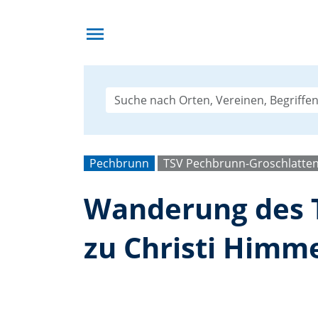
menu
Pechbrunn
TSV Pechbrunn-Groschlatte
Wanderung des T
zu Christi Himme