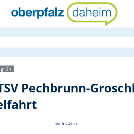
Wanderung d
ngrün
SV Pechbrunn-Groschl
lfahrt
von Iris Zeitler