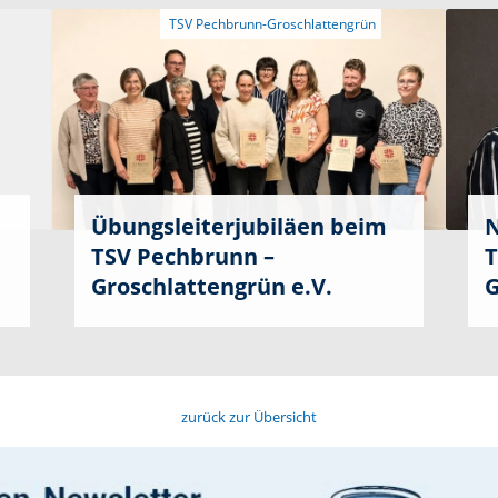
Übungsleiterjubiläen beim
N
TSV Pechbrunn –
T
Groschlattengrün e.V.
G
zurück zur Übersicht