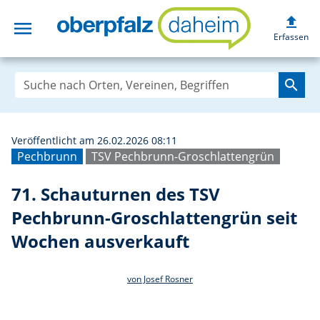
upload
menu
71. Schauturnen 
Erfassen
search
Veröffentlicht am 26.02.2026 08:11
Pechbrunn
TSV Pechbrunn-Groschlattengrün
71. Schauturnen des TSV
Pechbrunn-Groschlattengrün seit
Wochen ausverkauft
von Josef Rosner