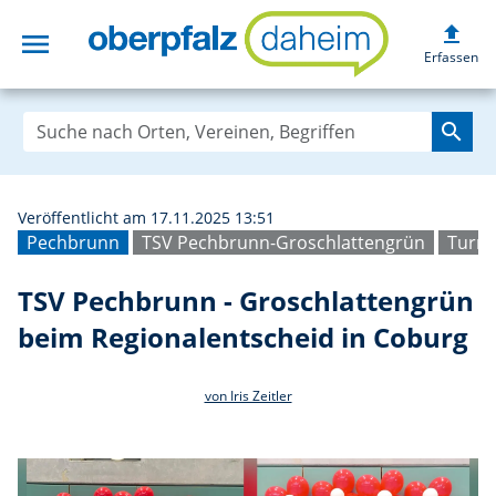
upload
menu
TSV Pechbrunn - 
Erfassen
search
Veröffentlicht am 17.11.2025 13:51
Pechbrunn
TSV Pechbrunn-Groschlattengrün
Turn
TSV Pechbrunn - Groschlattengrün
beim Regionalentscheid in Coburg
von Iris Zeitler