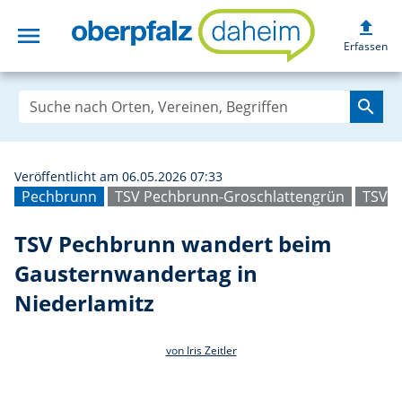
upload
menu
TSV Pechbrunn w
Erfassen
search
Veröffentlicht am 06.05.2026 07:33
Pechbrunn
TSV Pechbrunn-Groschlattengrün
TSV 
TSV Pechbrunn wandert beim
Gausternwandertag in
Niederlamitz
von Iris Zeitler