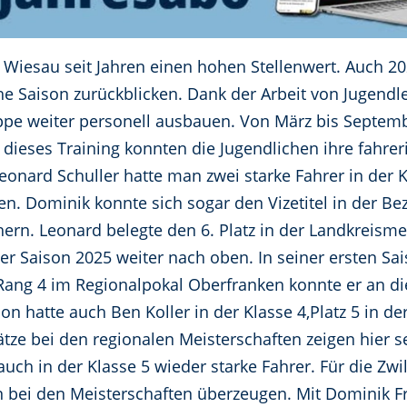
Wiesau seit Jahren einen hohen Stellenwert. Auch 20
che Saison zurückblicken. Dank der Arbeit von Jugendl
pe weiter personell ausbauen. Von März bis Septem
 dieses Training konnten die Jugendlichen ihre fahrer
eonard Schuller hatte man zwei starke Fahrer in der K
en. Dominik konnte sich sogar den Vizetitel in der Be
hern. Leonard belegte den 6. Platz in der Landkreisme
r Saison 2025 weiter nach oben. In seiner ersten Sai
Rang 4 im Regionalpokal Oberfranken konnte er an die
on hatte auch Ben Koller in der Klasse 4,Platz 5 in de
tze bei den regionalen Meisterschaften zeigen hier s
auch in der Klasse 5 wieder starke Fahrer. Für die Zwil
 bei den Meisterschaften überzeugen. Mit Dominik Fr