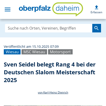
upload
menu
Sven Seidel bele
Erfassen
search
Veröffentlicht am 15.10.2025 07:09
Wiesau
MSC Wiesau
Motorsport
Sven Seidel belegt Rang 4 bei der
Deutschen Slalom Meisterschaft
2025
von Karl-Heinz Dietrich