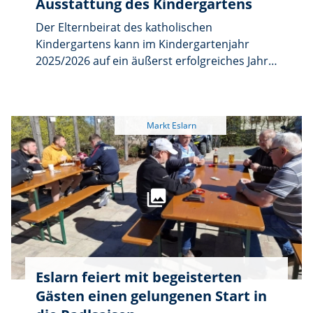
Klösel, Pfarrvikar Dr. Basil Bazir Ngwega,
Ausstattung des Kindergartens
Gemeindereferent Benedikt Eckert, Diakon
Der Elternbeirat des katholischen
Herbert Sturm, Kirchenverwaltung,
Kindergartens kann im Kindergartenjahr
Pfarrgemeinderat, Ministranten,
2025/2026 auf ein äußerst erfolgreiches Jahr
Kindergarten- und Krippenteam mit
zurückblicken. Durch zahlreiche
Elternbeirat, der Katholische Frauenbund
Veranstaltungen wie Sankt-Martin-Feier,
sowie die Kolpingsfamilien.
Pfarrfest, Radlersonntag und Kinderfasching
konnten insgesamt 3.795 Euro eingenommen
und gezielt für die Kinder eingesetzt werden.
Eslarn feiert mit begeisterten
Gästen einen gelungenen Start in