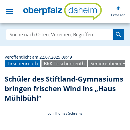
upload
menu
Schüler des Stif
Erfassen
search
Veröffentlicht am 22.07.2025 09:49
Tirschenreuth
BRK Tirschenreuth
Seniorenheim Hau
Schüler des Stiftland-Gymnasiums
bringen frischen Wind ins „Haus
Mühlbühl”
von Thomas Schrems