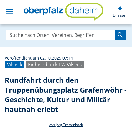
upload
menu
Rundfahrt durch 
Erfassen
search
Veröffentlicht am 02.10.2025 07:14
Vilseck
Einheitsblock-FW Vilseck
Rundfahrt durch den
Truppenübungsplatz Grafenwöhr -
Geschichte, Kultur und Militär
hautnah erlebt
von Jörg Trettenbach