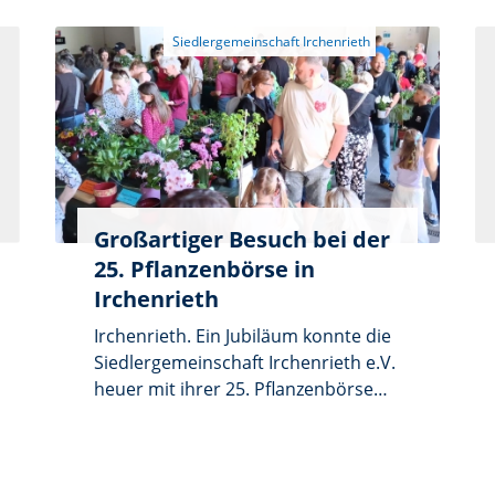
Großartiger Besuch bei der
25. Pflanzenbörse in
Irchenrieth
Irchenrieth. Ein Jubiläum konnte die
Siedlergemeinschaft Irchenrieth e.V.
heuer mit ihrer 25. Pflanzenbörse
feiern. Der Ansturm der Besucher
aus weitem Umkreis war riesig. Das
Team um Vorsitzende Roswitha