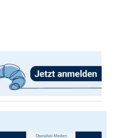
eine erfreuliche Bilanz über die
Aktivitäten des derzeit 117 Mitglieder
zählenden Vereins ziehen. In einem
Gedenkgottesdienst mit Pfarrer i. R.
Alfons Forster gedachten die
zahlreich anwesenden FCN’ler zuvor
in der St.-Barbara-Kirche der
verstorbenen Vereinsmitglieder.