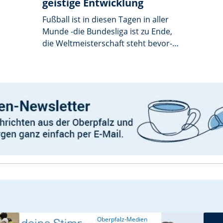
geistige Entwicklung
Fußball ist in diesen Tagen in aller
Munde -die Bundesliga ist zu Ende,
die Weltmeisterschaft steht bevor-
und auch die Schüler/innen der
Förderschulen mit Schwerpunkt
geistige Entwicklung schnürten ihre
Fußballschuhe. In einem Turnier, das
von der Schule am Kleefeld im HPZ
Irchenrieth organisiert wurde, ging
es in der Turnhalle Pirk um die
Bezirksmeisterschaft.