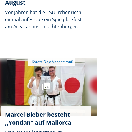
August
Vor Jahren hat die CSU Irchenrieth
einmal auf Probe ein Spielplatzfest
am Areal an der Leuchtenberger
Straße veranstaltet. Dies ist bei
Kindern, Eltern und Vielen so gut
angekommen, dass es zur festen
Einrichtung in Irchenrieth wurde.
Heuer veranstaltet die CSU das
Spielplatzfest am Samstag, 1.
August, zum neunten Mal. Beginn ist
um 15 Uhr und gegen 19 Uhr will
man Schluss machen. Essen wirds
wieder in gewohnter Auswahl geben
und natürlich auch die
dazugehörenden Getränke. Für die
Marcel Bieber besteht
Kinder ist erst einmal der Spielplatz
,,Yondan” auf Mallorca
zum Austoben da. Dann weiter eine