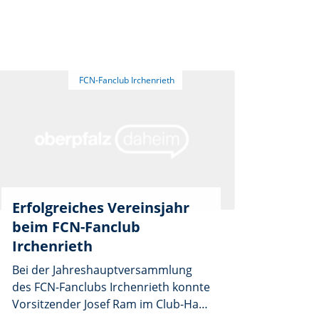
Fitnesstag der Gymnastikabteilung
der DJK Irchenrieth am 16. Mai 2026.
Rund 100 Mitglieder und
Interessierte nutzten die
Gelegenheit, das vielfältige
Kursangebot kennenzulernen und
selbst aktiv auszuprobieren.
Erfolgreiches Vereinsjahr
beim FCN-Fanclub
Irchenrieth
Bei der Jahreshauptversammlung
des FCN-Fanclubs Irchenrieth konnte
Vorsitzender Josef Ram im Club-Haisl