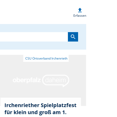
upload
heim.de
Erfassen
search
Irchenriether Spielplatzfest
für klein und groß am 1.