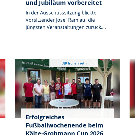
und Jubiläum vorbereitet
In der Ausschusssitzung blickte
Vorsitzender Josef Ram auf die
jüngsten Veranstaltungen zurück.
Die Gesellschaftsabende waren gut
besucht, die Wanderung durchs
Zottbachtal war eine „schöne Sache
mit zahlreichen Teilnehmern“. Eine
Busfahrt zu einem Heimspiel des
FCN war gelungen, für Bewohner des
Heilpädagogischen Zentrums
Irchenrieth hat der Fanclub
kostenlose Eintrittskarten und einen
eigenen Bus organisiert. Erfolgreiche
Jahresbilanz konnte bei der
Jahreshauptversammlung gezogen
Erfolgreiches
werden.
Fußballwochenende beim
Kälte-Grohmann Cup 2026