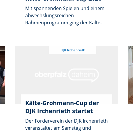
Mit spannenden Spielen und einem
abwechslungsreichen
Rahmenprogramm ging der Kälte-
Grohmann Cup 2026 am
vergangenen Wochenende
erfolgreich zu Ende. Der
Förderverein der DJK Irchenrieth
blickt auf eine rundum gelungene
Veranstaltung zurück.
Kälte-Grohmann-Cup der
DJK Irchenrieth startet
Der Förderverein der DJK Irchenrieth
veranstaltet am Samstag und