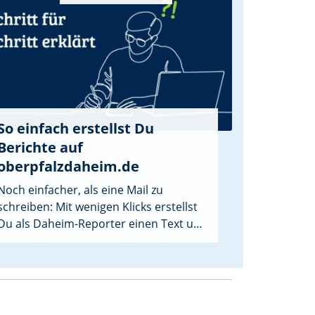
So einfach erstellst Du
Berichte auf
oberpfalzdaheim.de
Noch einfacher, als eine Mail zu
schreiben: Mit wenigen Klicks erstellst
Du als Daheim-Reporter einen Text und
ein Bild für einen Bericht. Dieser wird
zeitnah in unserem Ehrenamtsportal
und in vielen Fällen auch in der Zeitung
veröffentlicht.