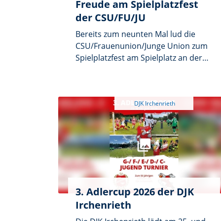
Freude am Spielplatzfest
der CSU/FU/JU
Bereits zum neunten Mal lud die
CSU/Frauenunion/Junge Union zum
Spielplatzfest am Spielplatz an der
Leuchtenberger Straße ein. Wie sich
Samstag nachmittags zeigte, hat das
Fest keinesfalls an Beliebtheit
verloren. Man begrenzte dieses auch
zeitlich von 15 Uhr bis 19 Uhr.
Herrichten musste man das Areal
um den schönen Spielplatz nicht
groß. Tische und Bänke aufstellen
und das wars. Für die Kinder war
natürlich der gut ausgestattete
Spielplatz schon mal zentrales
3. Adlercup 2026 der DJK
Aktionsgelände. Dann gab es noch
Irchenrieth
bei Christoph Hammer und Sabine