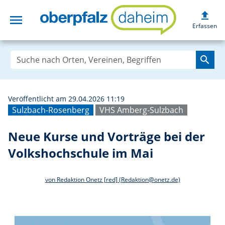
upload
menu
Neue Kurse und V
Erfassen
search
Veröffentlicht am 29.04.2026 11:19
Sulzbach-Rosenberg
VHS Amberg-Sulzbach
Neue Kurse und Vorträge bei der
Volkshochschule im Mai
von Redaktion Onetz [red] (Redaktion@onetz.de)