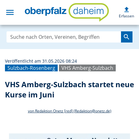
upload
menu
VHS Amberg-Sulzb
Erfassen
search
Veröffentlicht am 31.05.2026 08:24
Sulzbach-Rosenberg
VHS Amberg-Sulzbach
VHS Amberg-Sulzbach startet neue
Kurse im Juni
von Redaktion Onetz [red] (Redaktion@onetz.de)