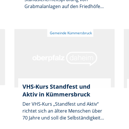
Grabmalanlagen auf den Friedhöfen
in Kümmersbruck und Theuern
findet am Dienstag, 30. Juni, statt. Ab
etwa 10.30 Uhr werden sowohl der
gemeindliche als auch der kirchliche
Teil in Kümmersbruck sowie der
Friedhof in Theuern kontrolliert.
VHS-Kurs Standfest und
Aktiv in Kümmersbruck
Der VHS-Kurs „Standfest und Aktiv“
richtet sich an ältere Menschen über
70 Jahre und soll die Selbständigkeit
im Alter erhalten. In dem