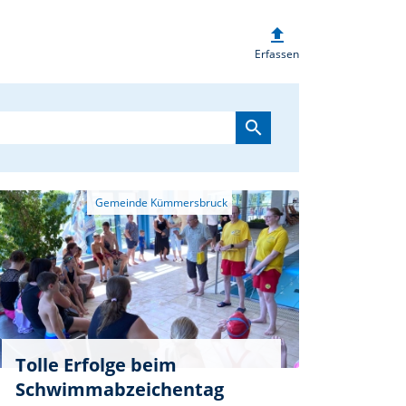
upload
heim.de
Erfassen
search
Tolle Erfolge beim
Schwimmabzeichentag