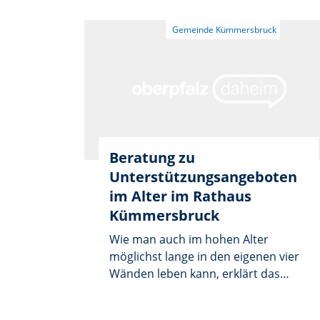
Kümmersbruck. Zum Schluss lud er
viele Wegbegleiter zur
„Abschiedsbrotzeit“ ins Rathaus ein.
Neben allen Mitarbeiterinnen und
Mitarbeitern, dem kompletten
Gemeinderat, seinen
Bürgermeisterkolleginnen und -
kollegen waren auch Vertreter der
drei Ortsfeuerwehren, der
Beratung zu
Bundeswehreinheiten in der
Unterstützungsangeboten
Schweppermann-Kaserne, weitere
im Alter im Rathaus
wichtige Partner, sein Freundeskreis
Kümmersbruck
und natürlich die Familie geladen.
Wie man auch im hohen Alter
möglichst lange in den eigenen vier
Wänden leben kann, erklärt das
Seniorenmosaik des Naturpark
Hirschwald am Mittwoch, 29. April,