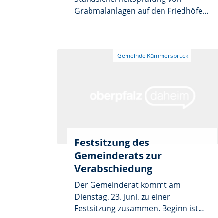
Grabmalanlagen auf den Friedhöfen
in Kümmersbruck und Theuern
findet am Dienstag, 30. Juni, ab etwa
10.30 Uhr statt. In Kümmersbruck ist
der gemeindliche Teil betroffen. Die
Prüfung für den kirchlichen Teil
erfolgt am selben Tag.
Festsitzung des
Gemeinderats zur
Verabschiedung
Der Gemeinderat kommt am
Dienstag, 23. Juni, zu einer
Festsitzung zusammen. Beginn ist