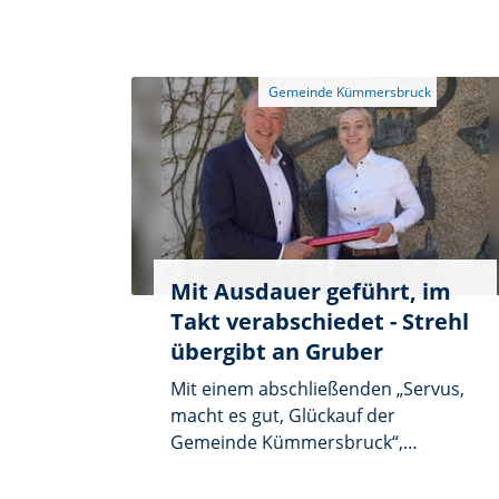
um 18.30 Uhr im Sitzungssaal. Auf
der Tagesordnung steht die
Verabschiedung der
ausgeschiedenen
Gemeinderatsmitglieder.
Mit Ausdauer geführt, im
Takt verabschiedet - Strehl
übergibt an Gruber
Mit einem abschließenden „Servus,
macht es gut, Glückauf der
Gemeinde Kümmersbruck“,
verabschiedete sich Roland Strehl
aus dem Bürgermeisteramt in