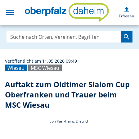
upload
menu
Auftakt zum Old
Erfassen
search
Veröffentlicht am 11.05.2026 09:49
Wiesau
MSC Wiesau
Auftakt zum Oldtimer Slalom Cup
Oberfranken und Trauer beim
MSC Wiesau
von Karl-Heinz Dietrich