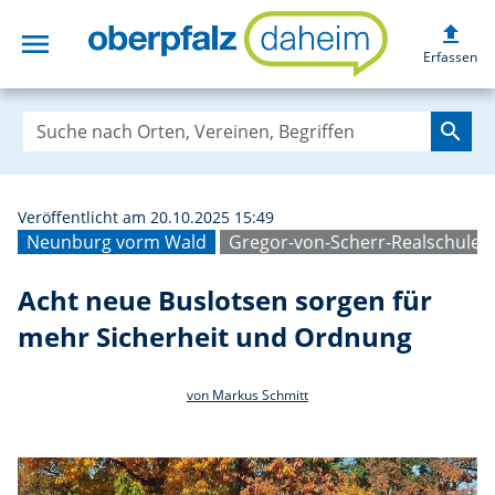
upload
menu
Acht neue Buslot
Erfassen
search
Veröffentlicht am 20.10.2025 15:49
Neunburg vorm Wald
Gregor-von-Scherr-Realschule
Acht neue Buslotsen sorgen für
mehr Sicherheit und Ordnung
von Markus Schmitt