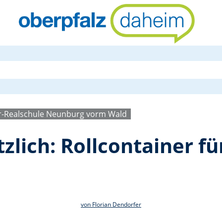
Aus Alt mach
r-Realschule Neunburg vorm Wald
zlich: Rollcontainer f
von Florian Dendorfer