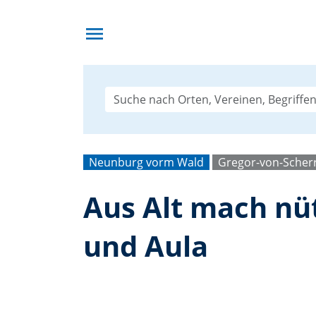
menu
Neunburg vorm Wald
Gregor-von-Scher
Aus Alt mach nüt
und Aula