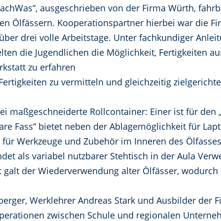
hWas“, ausgeschrieben von der Firma Würth, fahrbar
en Ölfässern. Kooperationspartner hierbei war die F
 über drei volle Arbeitstage. Unter fachkundiger Anle
lten die Jugendlichen die Möglichkeit, Fertigkeiten a
kstatt zu erfahren
Fertigkeiten zu vermitteln und gleichzeitig zielgerich
ei maßgeschneiderte Rollcontainer: Einer ist für de
lbare Fass“ bietet neben der Ablagemöglichkeit für L
für Werkzeuge und Zubehör im Inneren des Ölfasses
ndet als variabel nutzbarer Stehtisch in der Aula Ver
alt der Wiederverwendung alter Ölfässer, wodurch ei
berger, Werklehrer Andreas Stark und Ausbilder der
perationen zwischen Schule und regionalen Unterneh