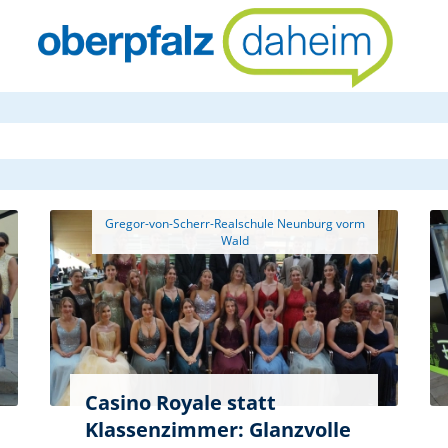
oberpfalzda
 Gregor-von-Scherr-Realschule Neunburg vorm 
Casino Royale statt
Klassenzimmer: Glanzvolle