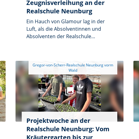
Zeugnisverleihung an der
Realschule Neunburg
Ein Hauch von Glamour lag in der
Luft, als die Absolventinnen und
Absolventen der Realschule
Neunburg vorm Wald ihre
Abschlusszeugnisse
entgegennahmen. Unter dem Motto
 Gregor-von-Scherr-Realschule Neunburg vorm 
„Casino Royale“ verwandelte sich die
festlich geschmückte Stadthalle in
einen eleganten Spielsaal. Liebevoll
selbst gebastelte Würfel und
überdimensionale Spielkarten
schmückten den Saal, während
Luftballons in Schwarz, Weiß, Rot
und Gold für das passende
Projektwoche an der
Ambiente sorgten. Die festliche
Realschule Neunburg: Vom
Dekoration spiegelte das Motto bis
Kräutergarten bis zur