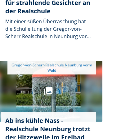
für strahlende Gesichter an
der Realschule
Mit einer süßen Überraschung hat
die Schulleitung der Gregor-von-
Scherr Realschule in Neunburg vorm
Wald den Schülerinnen und
Schülern kurz vor den Sommerferien
eine besondere Freude bereitet. Bei
 Gregor-von-Scherr-Realschule Neunburg vorm 
hochsommerlichen Temperaturen
wartete auf die Kinder und
Jugendlichen keine zusätzliche
Unterrichtseinheit, sondern eine
Kugel Eis – als kleine Belohnung für
ein anstrengendes und
ereignisreiches Schuljahr.
Ab ins kühle Nass -
Realschule Neunburg trotzt
der Hitzewelle im Freibad