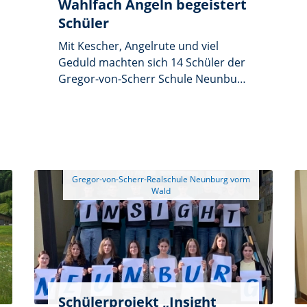
Wahlfach Angeln begeistert
Schüler
Mit Kescher, Angelrute und viel
Geduld machten sich 14 Schüler der
Gregor-von-Scherr Schule Neunburg
vorm Wald auf den Weg zum
Mühlweiher des Vereins „Brucker
Karpfen“. Dort fand die zweite
Praxiseinheit des laufenden
Schuljahres statt.
 Gregor-von-Scherr-Realschule Neunburg vorm 
Schülerprojekt „Insight