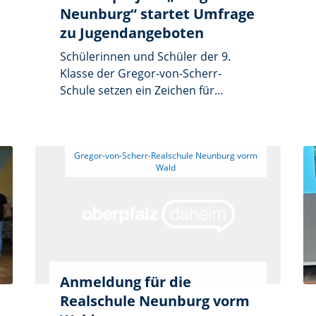
Neunburg“ startet Umfrage
zu Jugendangeboten
Schülerinnen und Schüler der 9.
Klasse der Gregor-von-Scherr-
Schule setzen ein Zeichen für
Engagement, Mitwirkung und
Demokratie: Mit ihrem Schulprojekt
„Insight Neunburg” wollen sie die
 Gregor-von-Scherr-Realschule Neunburg vorm 
Freizeitsituation und Wünsche von
Jugendlichen im Alter von 14 bis 18
Jahren in ihrer Heimatstadt genauer
untersuchen. Im Mittelpunkt steht
eine große Umfrage zu bestehenden
Freizeit- und Jugendangeboten in
und um Neunburg. Aufgerufen sind
Jugendliche dieser Altersgruppe
Anmeldung für die
rund um Neunburg von
Realschule Neunburg vorm
Oberviechtach bis Bruck an der