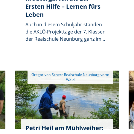
ins Detail wider und verlieh der Feier
Ersten Hilfe – Lernen fürs
einen ganz besonderen Rahmen.
Leben
Auch in diesem Schuljahr standen
die AKLÖ-Projekttage der 7. Klassen
der Realschule Neunburg ganz im
Zeichen alltagsnaher Lerninhalte.
Unter dem Motto
„Alltagskompetenzen – Schule fürs
Leben“ erwartete die Schülerinnen
und Schüler ein vielseitiges,
 Gregor-von-Scherr-Realschule Neunburg vorm 
abwechslungsreiches Programm,
das zentrale Lebensbereiche
greifbar und praxisorientiert
erlebbar machte.
Petri Heil am Mühlweiher: