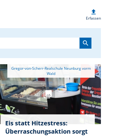
upload
heim.de
Erfassen
search
 Gregor-von-Scherr-Realschule Neunburg vorm 
Eis statt Hitzestress:
Überraschungsaktion sorgt