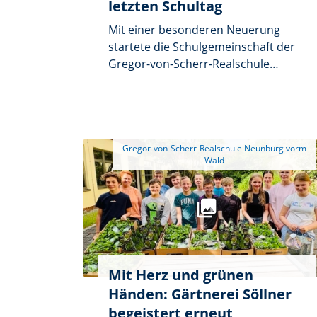
letzten Schultag
Mit einer besonderen Neuerung
startete die Schulgemeinschaft der
Gregor-von-Scherr-Realschule
Neunburg vorm Wald in diesem Jahr
in den letzten Schultag vor den
Sommerferien: Erstmals fanden die
Ehrungen der Klassen- und
Schulbesten bereits vor der
 Gregor-von-Scherr-Realschule Neunburg vorm 
Zeugnisverleihung statt. Die Reihen
im Pausenhof waren gefüllt, die
Spannung greifbar. Wer würde in
diesem Jahr zu den Besten gehören?
Die Vorverlegung der
Auszeichnungen sorgte für
zusätzliche Aufregung und machte
Mit Herz und grünen
die Ehrungen zu einem echten
Händen: Gärtnerei Söllner
Höhepunkt des Schuljahres.
begeistert erneut