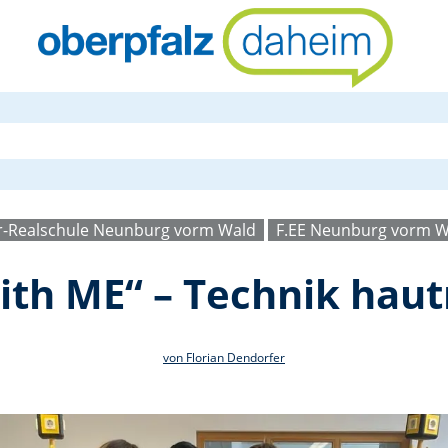
Projekt „co
r-Realschule Neunburg vorm Wald
F.EE Neunburg vorm W
ith ME“ – Technik hau
von Florian Dendorfer