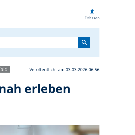
upload
me with ME“ – Technik h
Erfassen
search
ald
Veröffentlicht am 03.03.2026 06:56
tnah erleben