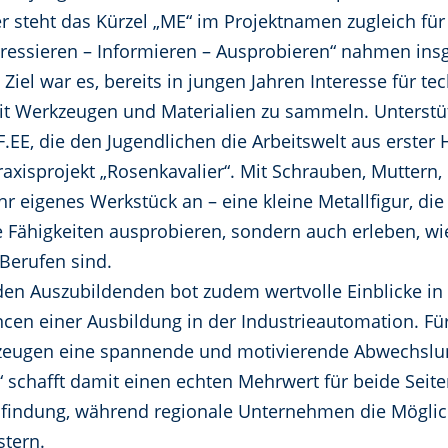
er steht das Kürzel „ME“ im Projektnamen zugleich fü
ressieren – Informieren – Ausprobieren“ nahmen ins
 Ziel war es, bereits in jungen Jahren Interesse für 
 Werkzeugen und Materialien zu sammeln. Unterstüt
.EE, die den Jugendlichen die Arbeitswelt aus erster
axisprojekt „Rosenkavalier“. Mit Schrauben, Muttern, 
r eigenes Werkstück an – eine kleine Metallfigur, di
e Fähigkeiten ausprobieren, sondern auch erleben, wi
Berufen sind.
den Auszubildenden bot zudem wertvolle Einblicke i
en einer Ausbildung in der Industrieautomation. Für 
kzeugen eine spannende und motivierende Abwechslun
 schafft damit einen echten Mehrwert für beide Seiten
fsfindung, während regionale Unternehmen die Möglic
stern.