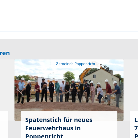
eren
Spatenstich für neues
L
Feuerwehrhaus in
7
Poppenricht
P