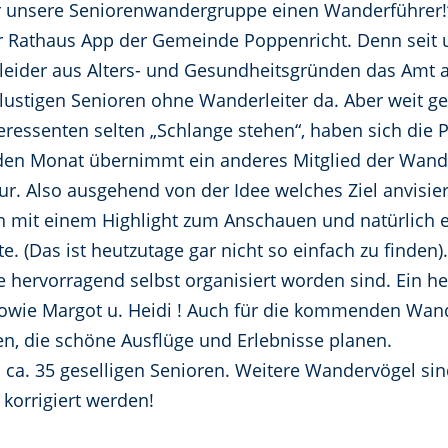
r unsere Seniorenwandergruppe einen Wanderführer!
der Rathaus App der Gemeinde Poppenricht. Denn seit 
leider aus Alters- und Gesundheitsgründen das Amt a
ustigen Senioren ohne Wanderleiter da. Aber weit ge
eressenten selten „Schlange stehen“, haben sich die 
Jeden Monat übernimmt ein anderes Mitglied der Wand
 Also ausgehend von der Idee welches Ziel anvisiert
h mit einem Highlight zum Anschauen und natürlich 
te. (Das ist heutzutage gar nicht so einfach zu finden
 hervorragend selbst organisiert worden sind. Ein h
z sowie Margot u. Heidi ! Auch für die kommenden Wa
n, die schöne Ausflüge und Erlebnisse planen.
ca. 35 geselligen Senioren. Weitere Wandervögel si
 korrigiert werden!