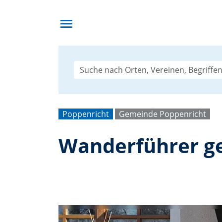
menu
Poppenricht
Gemeinde Poppenricht
Wanderführer g