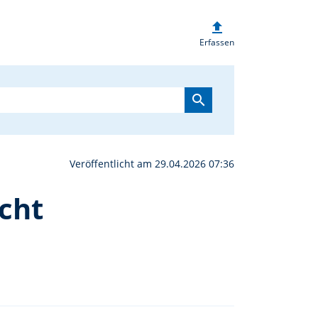
upload
fen für 700 Jahre Poppe
Erfassen
search
Veröffentlicht am 29.04.2026 07:36
cht