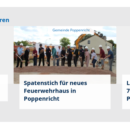
eren
Spatenstich für neues
L
Feuerwehrhaus in
7
Poppenricht
P