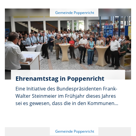
die letzten organisatorischen Punkte
besprochen, offene Fragen geklärt und der
Ablauf der Festtage gemeinsam abgestimmt
werden.
Ehrenamtstag in Poppenricht
Eine Initiative des Bundespräsidenten Frank-
Walter Steinmeier im Frühjahr dieses Jahres
sei es gewesen, dass die in den Kommunen
ehrenamtlich tätigen Bürger, die das Leben in
den Dorfgemeinschaften aufrechterhalten,
einmal öffentlich herausgehoben und geehrt
werden. Beim Ehrenamtstag der Gemeinde