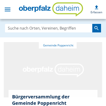
upload
menu
oberpfalzdaheim
Erfassen
search
Bürgerversammlung der
Gemeinde Poppenricht