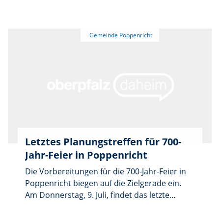
Poppenricht gefallen. Gemeinsam mit dem
Ersten Bürgermeister Hermann Böhm, den
Mitgliedern des Gemeinderats sowie
zahlreichen Ehrengästen wurde der
Baubeginn offiziell gefeiert.
Letztes Planungstreffen für 700-
Jahr-Feier in Poppenricht
Die Vorbereitungen für die 700-Jahr-Feier in
Poppenricht biegen auf die Zielgerade ein.
Am Donnerstag, 9. Juli, findet das letzte
Planungstreffen statt. Beginn ist um 19 Uhr
am Dorfplatz in Poppenricht. Vor Ort sollen