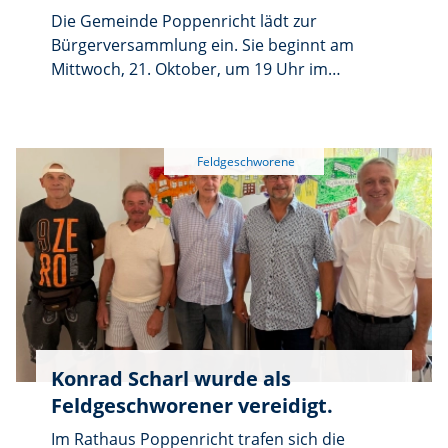
Die Gemeinde Poppenricht lädt zur
Bürgerversammlung ein. Sie beginnt am
Mittwoch, 21. Oktober, um 19 Uhr im
Schützenheim Poppenricht, Johannes-Stark-
Straße 8. Einlass ist ab 18.30 Uhr. An dem
Abend gibt die Gemeinde einen Überblick
über aktuelle Themen und geplante
Vorhaben. Zudem werden 2 Bürger für
besondere Verdienste um die Gemeinde mit
der Goldenen Bürgermedaille ausgezeichnet.
Anträge, die in der Bürgerversammlung
behandelt werden sollen, müssen bis
spätestens 1. Oktober schriftlich oder per E-
Mail an
gemeindeverwaltung@poppenricht.de bei
Konrad Scharl wurde als
der Gemeindeverwaltung eingereicht werden.
Feldgeschworener vereidigt.
Im Rathaus Poppenricht trafen sich die