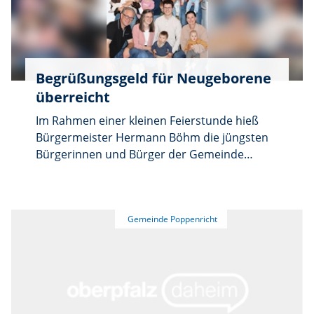
Begrüßungsgeld für Neugeborene
überreicht
Im Rahmen einer kleinen Feierstunde hieß
Bürgermeister Hermann Böhm die jüngsten
Bürgerinnen und Bürger der Gemeinde
Poppenricht gemeinsam mit ihren Eltern im
Rathaus willkommen. Insgesamt konnten 26
neugeborene Kinder für das Geburtsjahr
2025 willkommen geheißen werden, darunter
17 Jungen und neun Mädchen. Sie verteilen
sich auf die einzelnen Ortsteile wie folgt:
sieben aus Poppenricht, neun aus Traßlberg,
sieben aus Witzlhof, zwei aus Altmannshof
und eines aus Wirnsricht. Als Zeichen der