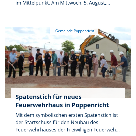
im Mittelpunkt. Am Mittwoch, 5. August,
beginnt die Veranstaltung um 8.30 Uhr am
Dorfplatz. Die Siedlerfrauen bieten Kaffee
und Kuchen an. Dazu gibt es frische
Backwaren von der Bäckerei Fischer in
Rosenberg, Kartoffeln vom Trummer Hof in
Hahnbach sowie Honig von der Familie
Förtsch.
Spatenstich für neues
Feuerwehrhaus in Poppenricht
Mit dem symbolischen ersten Spatenstich ist
der Startschuss für den Neubau des
Feuerwehrhauses der Freiwilligen Feuerwehr