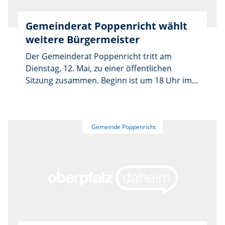
Lebensabschnitt unterstützen.
Gemeinderat Poppenricht wählt
weitere Bürgermeister
Der Gemeinderat Poppenricht tritt am
Dienstag, 12. Mai, zu einer öffentlichen
Sitzung zusammen. Beginn ist um 18 Uhr im
Sitzungssaal des Rathauses in Poppenricht.
Auf der Tagesordnung stehen unter anderem
die Vereidigung der neu gewählten
Gemeinderatsmitglieder sowie die
Beschlussfassung über die Zahl der weiteren
Bürgermeister. Zudem werden der zweite
und dritte Bürgermeister gewählt und
vereidigt. Weiterhin wird über den Antrag von
Mario Eckl auf Niederlegung seines
Gemeinderatsmandats beraten. Weitere
Themen sind die Bestellung eines