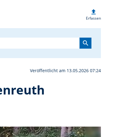
upload
our Wald tut gut in Tir
Erfassen
search
Veröffentlicht am 13.05.2026 07:24
enreuth