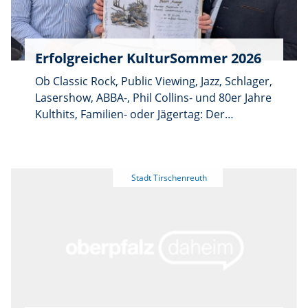
Erfolgreicher KulturSommer 2026
Ob Classic Rock, Public Viewing, Jazz, Schlager,
Lasershow, ABBA-, Phil Collins- und 80er Jahre
Kulthits, Familien- oder Jägertag: Der
Förderverein Fischhofpark hatte für den
diesjährigen KulturSommer ein Programm
zusammengestellt, dass in vier Wochen über
25.000 Besuchern begeisterte. Am
Abschlusstag 5. Juli, dem „Tag der Jäger“,
konnte zudem auch der Bayerische
Staatsminister für Wirtschaft,
Landesentwicklung und Energie Hubert
Aiwanger als Gast begrüßt werden. „Wir
freuen uns riesig über die sehr gute
Resonanz – und dass die Veranstaltung von