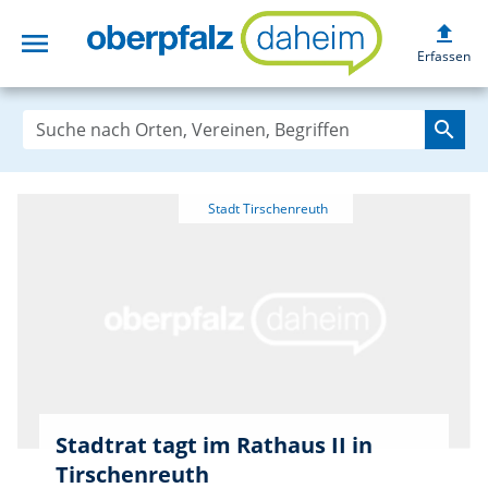
upload
menu
oberpfalzdaheim
Erfassen
search
Stadtrat tagt im Rathaus II in
Tirschenreuth