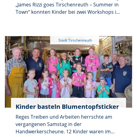
„James Rizzi goes Tirschenreuth – Summer in
Town“ konnten Kinder bei zwei Workshops im
Ferienprogramm des MuseumsQuartiers
ihrer Begeisterung für die Werke des
Künstlers noch einmal freien Lauf lassen. Fast
alle hatten die Bilder schon bei einem
Schulbesuch gesehen und freuten sich nun
nochmal zu Rizzi künstlerisch aktiv zu werden
und die heimische Fischwelt kennen zu
lernen.
Kinder basteln Blumentopfsticker
Reges Treiben und Arbeiten herrschte am
vergangenen Samstag in der
Handwerkerscheune. 12 Kinder waren im