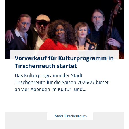
Stadtteichs verbunden war. Treffpunkt ist um
17 Uhr an der Kapelle am Parkplatz an der
Sägmühle. Die Führung dauert 30 Minuten
und kostet 5 Euro, die vor Ort bezahlt
werden. Anmeldungen nimmt die Tourist-
Information Tirschenreuth, Maximilianplatz
38, unter 09631/609-60 oder per E-Mail an
urlaub@stadt-tirschenreuth.de entgegen.
Vorverkauf für Kulturprogramm in
Tirschenreuth startet
Das Kulturprogramm der Stadt
Tirschenreuth für die Saison 2026/27 bietet
an vier Abenden im Kultur- und
Veranstaltungszentrum Kettelerhaus ein
abwechslungsreiches Konzert- und
Theaterangebot. Zum Auftakt am Samstag,
12. September, um 19.30 Uhr bringt die Band
„The Ballroomshakers“ mit Sängerin Roberta