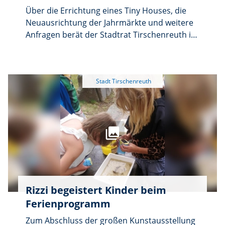
Über die Errichtung eines Tiny Houses, die
Neuausrichtung der Jahrmärkte und weitere
Anfragen berät der Stadtrat Tirschenreuth in
seiner nächsten öffentlichen Sitzung. Diese
beginnt am Donnerstag, 13. August, um 17
Uhr im Sitzungssaal des Rathauses II im
Erdgeschoss am Maximilianplatz 38 in
Tirschenreuth. Im Anschluss schließt sich
eine nichtöffentliche Sitzung an.
Rizzi begeistert Kinder beim
Ferienprogramm
Zum Abschluss der großen Kunstausstellung