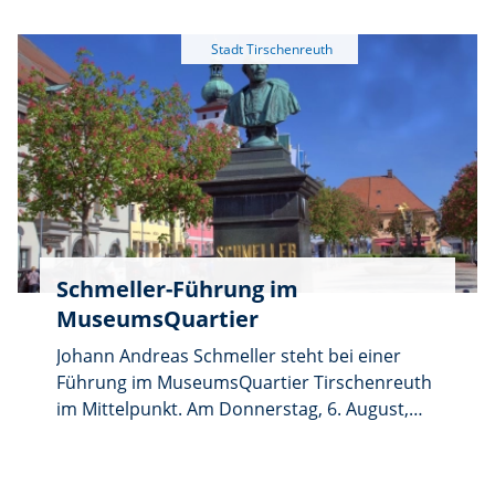
die OWV-Gesangsgruppe. Musiziert wird in
der Wirtsstube oder im grünen Garten. Die
Gäste können den Abend musikalisch
mitgestalten. Der Eintritt ist frei. Es werden
kühle Getränke und feine Schmankerl
angeboten.
Schmeller-Führung im
MuseumsQuartier
Johann Andreas Schmeller steht bei einer
Führung im MuseumsQuartier Tirschenreuth
im Mittelpunkt. Am Donnerstag, 6. August,
führt Cornelia Stahl ab 16.30 Uhr durch das
Leben und Wirken des Mundartforschers, der
als Begründer des bayerischen