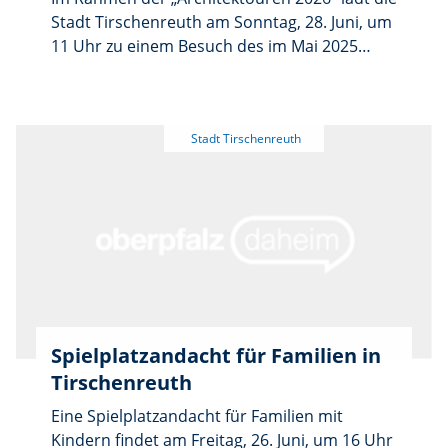
Anmeldeschluss werden die Teilnehmerlisten
Stadt Tirschenreuth am Sonntag, 28. Juni, um
an die Veranstalter weitergeleitet. Für
11 Uhr zu einem Besuch des im Mai 2025
Nachmeldungen oder Absagen sind diese
eröffneten DAV-Kletterzentrums ein. Bei
dann direkt zu kontaktieren.
einem Rundgang informieren Johannes
Werner vom Planungsbüro Brückner &
Brückner sowie Gottfried Haas, Vorsitzender
der in Tirschenreuth beheimateten DAV-
Sektion Karlsbad, ausführlich über das
stadtbildprägende Gebäude. Eine vorherige
Anmeldung ist nicht notwendig.
Spielplatzandacht für Familien in
Tirschenreuth
Eine Spielplatzandacht für Familien mit
Kindern findet am Freitag, 26. Juni, um 16 Uhr