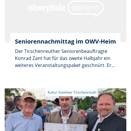
sind alle Rentner aus Tirschenreuth und der
Region. Für die weiteren Termine werden
noch ehrenamtliche Fahrer gesucht, die
keinen Beförderungsschein benötigen.
Anmeldungen nimmt Hildegard Geyer unter
Telefon 0151/24 11 92 60 entgegen.
Seniorennachmittag im OWV-Heim
Der Tirschenreuther Seniorenbeauftragte
Konrad Zant hat für das zweite Halbjahr ein
weiteres Veranstaltungspaket geschnürt. Er
lädt alle Interessierten zum
Seniorennachmittag mit Musik, Kaffee und
Kuchen in das OWV-Heim, Rothenbürger
Straße 13, ein. Die Veranstaltung findet am
Mittwoch, 22. Juli, um 14 Uhr statt.