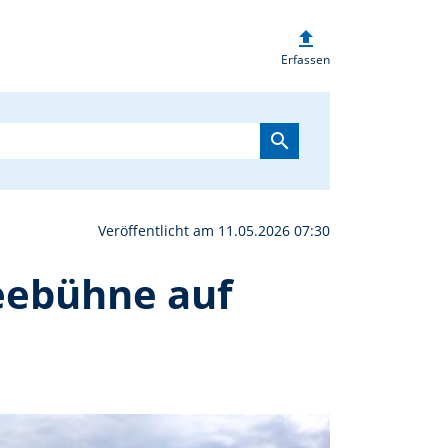
upload
ther KulturSommer baut
Erfassen
search
Veröffentlicht am 11.05.2026 07:30
eebühne auf