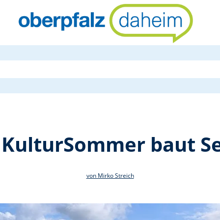
Tirschenreu
 KulturSommer baut S
von Mirko Streich