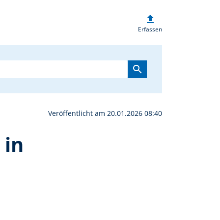
upload
 Hundertjährigen Kalend
Erfassen
search
Veröffentlicht am 20.01.2026 08:40
 in