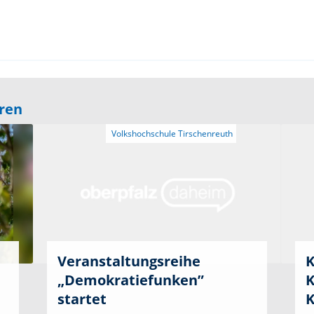
eren
Veranstaltungsreihe
K
„Demokratiefunken”
K
startet
K