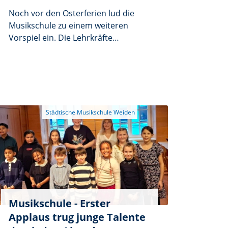
Noch vor den Osterferien lud die
Musikschule zu einem weiteren
Vorspiel ein. Die Lehrkräfte
Katharina Hanauer und Helga Rose
stellten ihre Schülerinnen und
Schüler vor, die mit hörbarer
Freude, aber auch mit etwas
Nervosität auftraten. Das Publikum
erlebte einen abwechslungsreichen
Abend, der die musikalische
Bandbreite des Unterrichts
eindrucksvoll widerspiegelte.
Musikschule - Erster
Applaus trug junge Talente