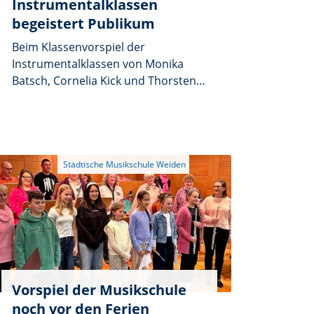
Instrumentalklassen
begeistert Publikum
Beim Klassenvorspiel der
Instrumentalklassen von Monika
Batsch, Cornelia Kick und Thorsten
Willecke herrschte im Auditorium
der Franz-Grothe-Schule reger
Betrieb. Familien, Freunde und
Musikinteressierte füllten den Saal
bis auf den letzten Platz und
erlebten einen abwechslungsreichen
Konzertabend, bei dem vor allem die
jungen Musikerinnen und Musiker
mit Spielfreude, Konzentration und
bemerkenswertem Können
überzeugten.
Vorspiel der Musikschule
noch vor den Ferien