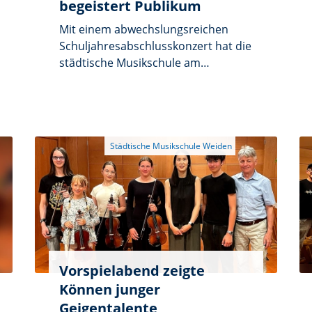
begeistert Publikum
Mit einem abwechslungsreichen
Schuljahresabschlusskonzert hat die
städtische Musikschule am
vergangenen Sonntag die Max-
Reger-Halle mit Leben erfüllt. Die
Besucherinnen und Besucher
erlebten ein vielseitiges Programm,
das von klassischer Musik bis hin zu
rockigen Hits reichte und
eindrucksvoll die musikalische
Bandbreite der Musikschule
präsentierte.
Vorspielabend zeigte
Können junger
Geigentalente