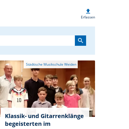
upload
heim.de
Erfassen
search
Klassik- und Gitarrenklänge
begeisterten im