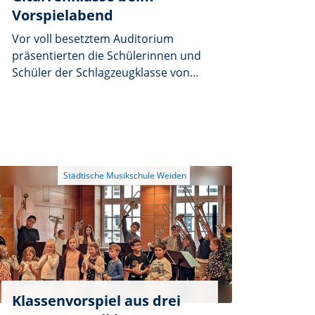
Vorspielabend
Vor voll besetztem Auditorium
präsentierten die Schülerinnen und
Schüler der Schlagzeugklasse von
Dirk Fischer und der Gitarrenklasse
von Andreas Wildenauer ihr
musikalisches Können. Rund 70
Besucherinnen und Besucher
verfolgten den abwechslungsreichen
Vorspielabend und spendeten den
jungen Musikerinnen und Musikern
immer wieder herzlichen Applaus.
Klassenvorspiel aus drei