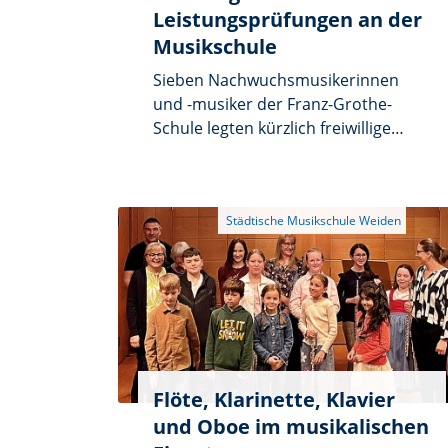
Leistungsprüfungen an der
Musikschule
Sieben Nachwuchsmusikerinnen
und -musiker der Franz-Grothe-
Schule legten kürzlich freiwillige
Leistungsprüfungen in Theorie und
Praxis mit hervorragenden
Ergebnissen ab. Die Leistungen
galten als Beleg für die intensive
Vorbereitung der Schülerinnen und
Schüler sowie für die engagierte
Arbeit der Lehrkräfte.
Flöte, Klarinette, Klavier
und Oboe im musikalischen