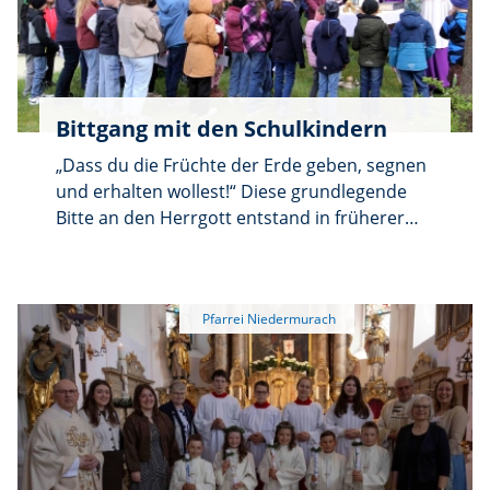
Bittgang mit den Schulkindern
„Dass du die Früchte der Erde geben, segnen
und erhalten wollest!“ Diese grundlegende
Bitte an den Herrgott entstand in früherer
Zeit aus der Sorge der bäuerlichen Familien,
deren Ernährung und Existenz nicht von
Lebensmittelmärkten gewährleistet wurde,
sondern von einer guten Ernte abhängig war.
Die Bitte um Segen für Wachsen und
Gedeihen ist aber nicht die einzige, die bei
den drei Bittgängen der Pfarrei
Niedermurach an den Schöpfer gerichtet
wurde. Einer jahrzehntelangen Tradition
folgend führte der dritte Bittgang gemeinsam