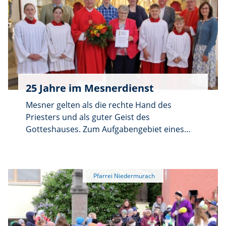
Extraunterhaltung für Kinder und ab 15 Uhr
musikalische Begleitung durch junge Musiker
bei Kaffee, Kuchen und Gegrilltem.
25 Jahre im Mesnerdienst
Mesner gelten als die rechte Hand des
Priesters und als guter Geist des
Gotteshauses. Zum Aufgabengebiet eines
Mesners gehört, dass er ein besonderes
Augenmerk auf das Gotteshaus legt. Doch
seine Hauptaufgabe ist die Vor- und
Nachbereitung von Gottesdiensten und
kirchlichen Feiern. Die sichtbare Begleitung
aller Anlässe ist nur ein Bruchteil dessen, was
ein Mesner zu bewältigen hat.