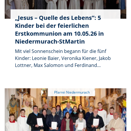
mit allen Kindern der Grundschule
Niedermurach in den Nachbarort Rottendorf.
„Jesus – Quelle des Lebens”: 5
Kinder bei der feierlichen
Erstkommunion am 10.05.26 in
Niedermurach-StMartin
Mit viel Sonnenschein begann für die fünf
Kinder: Leonie Baier, Veronika Kiener, Jakob
Lottner, Max Salomon und Ferdinand
Thanner, ihr Festtag zur Erstkommunion. Das
Leitwort „Jesus – Quelle des Lebens” prägte
den gesamten Festgottesdienst, von der
Eröffnung bis zum feierlichen Schlussakkord.
Musikalisch umrahmt wurde diese Feier vom
Kirchenchor Venite unter der Leitung von
Martin Martzak. In seiner Predigt machte
Pfarrer Herbert Rösl die
Erstkommunionkinder und