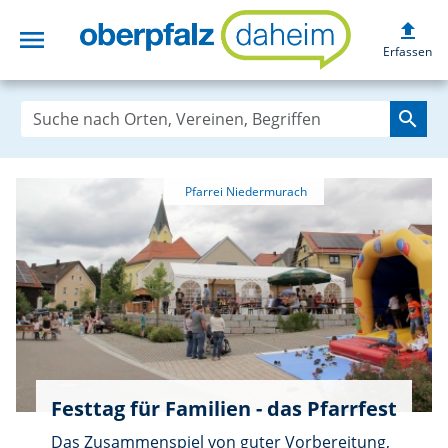
upload
menu
oberpfalzdaheim
Erfassen
search
Festtag für Familien - das Pfarrfest
Das Zusammenspiel von guter Vorbereitung,