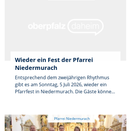
zu schauen.
Wieder ein Fest der Pfarrei
Niedermurach
Entsprechend dem zweijährigen Rhythmus
gibt es am Sonntag, 5 Juli 2026, wieder ein
Pfarrfest in Niedermurach. Die Gäste können
im und um das Pfarrheim St. Martin einen
entspannten Tag auch mit ihren Kindern
verbringen. Das Pfarrfest beginnt um 10 Uhr
mit einem Gottesdienst, anschließend
Frühschoppen und Mittagessen. Ab 13 Uhr