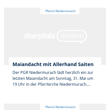
Wanderung steht diesmal unter dem Thema:
„Vom Schatz im Acker – die eigenen Schätze
im Leben entdecken“. Treffpunkt ist am
Sonntag, 21. Juni um 9 Uhr vor der
Pfarrkirche St. Martin. Dauer ca. 90 Minuten.
Teilnehmen kann jeder, der gern in der Natur
unterwegs ist, es ist keine besondere Fitness
erforderlich.
Maiandacht mit Allerhand Saiten
Der PGR Niedermurach lädt herzlich ein zur
letzten Maiandacht am Sonntag, 31. Mai um
19 Uhr in der Pfarrkirche Niedermurach.
Musikalisch umrahmt wird die Andacht von
der Gruppe „Allerhand Saiten“. Das Thema
lautet „Maria – offen für Gottes Leben“ und ist
eine Einladung auch auf unser eigenes Leben