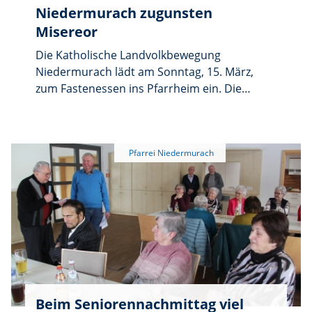
Niedermurach zugunsten
Misereor
Die Katholische Landvolkbewegung
Niedermurach lädt am Sonntag, 15. März,
zum Fastenessen ins Pfarrheim ein. Die
gemeinsame Mahlzeit beginnt nach dem
Familiengottesdienst um 10 Uhr. Als Zeichen
der Solidarität wird eine Kartoffelsuppe mit
Würstl und Brot serviert; für Kinder stehen
Nudeln mit Soße bereit. Zum gemütlichen
Ausklang werden Kaffee und Kuchen
angeboten, der auch zum Mitnehmen
erhältlich ist. Der Erlös fließt in die Misereor-
Fastenaktion 2026 „Hier fängt Zukunft an“.
Ergänzend verkauft der Pfarrgemeinderat
Eine-Welt-Waren.
Beim Seniorennachmittag viel