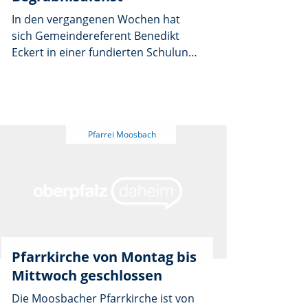
Unikate. Diese wurden vor den Altar
In den vergangenen Wochen hat
in der Pfarrkirche Moosbach
sich Gemeindereferent Benedikt
ausgestellt und konnten sowohl am
Eckert in einer fundierten Schulung
Frohleichnamstag und darüber
ausbilden lassen, die liturgische,
hinaus von den Besuchern
kirchenmusikalische, homiletische
bewundert werden. Sie kleinen
und pastorale Elemente zu einer
Kunstwerke fanden großen Anklang.
Qualifizierung für diesen
herausfordernden, wichtigen Dienst
der Kirche in der Welt von heute
enthält.
Pfarrkirche von Montag bis
Mittwoch geschlossen
Die Moosbacher Pfarrkirche ist von