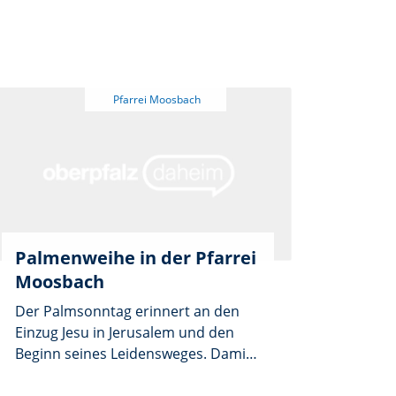
unterwegs sein, um zum „Engel des
Herrn“ zu rufen. Am Karsamstag
gehen sie wieder von Haus zu Haus
um die „Raidloier“ zu sammeln und
damit eine Gabe für ihre treuen
Dienste am Altar zu erbitten.
Palmenweihe in der Pfarrei
Moosbach
Der Palmsonntag erinnert an den
Einzug Jesu in Jerusalem und den
Beginn seines Leidensweges. Damit
beginnen die Karwoche und die bis
zum Tag vor Ostern dauernde