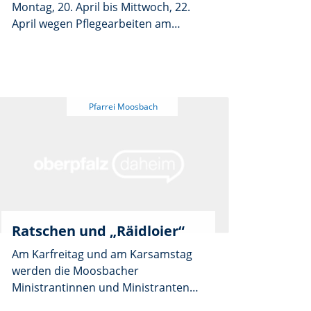
Montag, 20. April bis Mittwoch, 22.
April wegen Pflegearbeiten am
Parkettfußboden geschlossen. Die
Wieskirche ist natürlich zum Besuch
und fürs Gebet geöffnet.
Ratschen und „Räidloier“
Am Karfreitag und am Karsamstag
werden die Moosbacher
Ministrantinnen und Ministranten
wieder mit ihren Ratschen