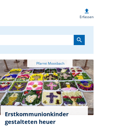
upload
heim.de
Erfassen
search
Erstkommunionkinder
gestalteten heuer