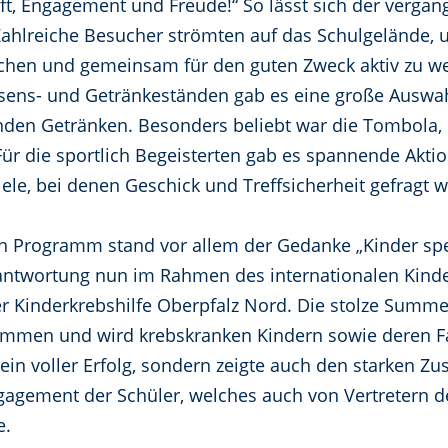
aft, Engagement und Freude!“ So lässt sich der verg
hlreiche Besucher strömten auf das Schulgelände, u
chen und gemeinsam für den guten Zweck aktiv zu we
sens- und Getränkeständen gab es eine große Auswah
nden Getränken. Besonders beliebt war die Tombola, 
ür die sportlich Begeisterten gab es spannende Aktio
ele, bei denen Geschick und Treffsicherheit gefragt w
Programm stand vor allem der Gedanke „Kinder spen
antwortung nun im Rahmen des internationalen Kind
er Kinderkrebshilfe Oberpfalz Nord. Die stolze Sum
ammen und wird krebskranken Kindern sowie deren 
ein voller Erfolg, sondern zeigte auch den starken 
gagement der Schüler, welches auch von Vertretern 
e.