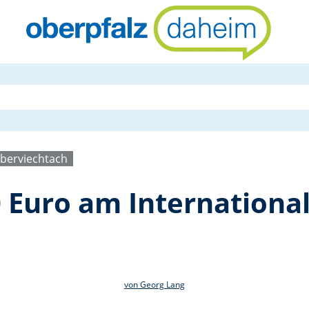
Spende von 
berviechtach
 Euro am Internationa
von Georg Lang