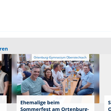
eren
Ehemalige beim
S
Sommerfest am Ortenburg-
O