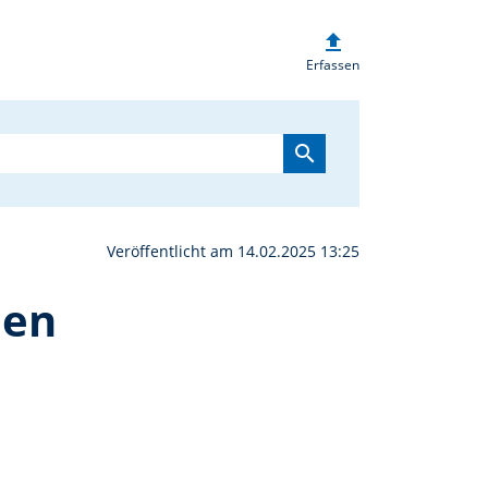
upload
3000 Euro am Internatio
Erfassen
search
Veröffentlicht am 14.02.2025 13:25
len