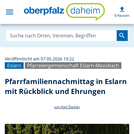
upload
menu
Pfarrfamiliennac
Erfassen
search
Veröffentlicht am 07.05.2026 10:22
Eslarn
Pfarreiengemeinschaft Eslarn-Moosbach
Pfarrfamiliennachmittag in Eslarn
mit Rückblick und Ehrungen
von Karl Ziegler