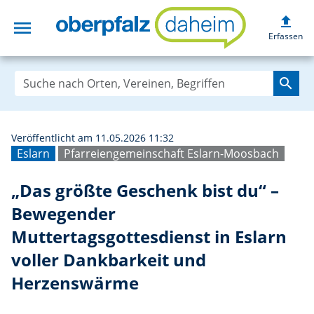
upload
menu
„Das größte Gesc
Erfassen
search
Veröffentlicht am 11.05.2026 11:32
Eslarn
Pfarreiengemeinschaft Eslarn-Moosbach
„Das größte Geschenk bist du“ –
Bewegender
Muttertagsgottesdienst in Eslarn
voller Dankbarkeit und
Herzenswärme