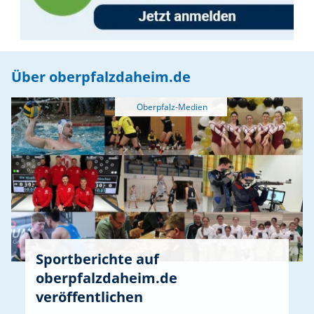
spielen zur großen Freude aller Aktiven auch
ehemalige Musikerinnen und Musiker des
Musikvereins zusammen mit dem aktuellen
Orchester und werden diesen Jubiläumsevent
musikalisch mitgestalten. Der Eintritt ist frei.
Über oberpfalzdaheim.de
Der Musikverein Freudenberg freut sich auf
zahlreiche Gäste und einen stimmungsvollen
Sommerabend voller Musik.
Sportberichte auf
oberpfalzdaheim.de
veröffentlichen