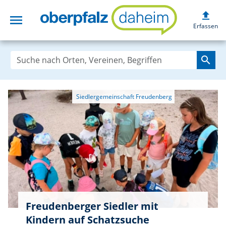
upload
menu
oberpfalzdaheim
Erfassen
search
Freudenberger Siedler mit
Kindern auf Schatzsuche