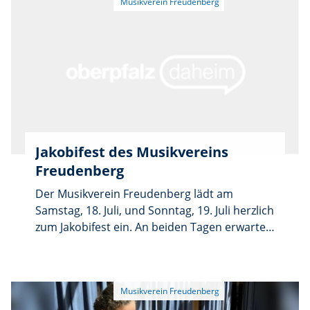
ums Älterwerden, zu Unterstützung und
Betreuung für ein möglichst langes
selbstbestimmtes Leben zu Hause, zu
Alternativen zum Heimaufenthalt sowie zur
Wohnraumanpassung. Die individuelle
Beratung ist für Bürger der AOVE-Kommunen
kostenfrei und nur nach Anmeldung bis einen
Tag vorher unter 09664/9 53 97 20 oder
anmeldung@aove.de möglich.
Jakobifest des Musikvereins
Freudenberg
Der Musikverein Freudenberg lädt am
Samstag, 18. Juli, und Sonntag, 19. Juli herzlich
zum Jakobifest ein. An beiden Tagen erwartet
die Besucher ein abwechslungsreiches
Programm mit Musik, Geselligkeit und
kulinarischen Angeboten. Der Festbetrieb
beginnt am Samstag um 17.30 Uhr mit der