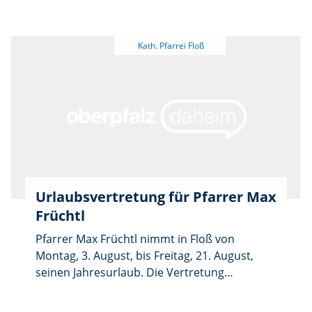
neben dem Vereinsbackofen. Ab 16 Uhr
werden auch die frischen Brotlaibe verkauft.
Das Fest verlängert sich dafür um eine
Stunde.
Urlaubsvertretung für Pfarrer Max
Früchtl
Pfarrer Max Früchtl nimmt in Floß von
Montag, 3. August, bis Freitag, 21. August,
seinen Jahresurlaub. Die Vertretung
übernimmt Pfarrer P. John Subsath Vincenz
aus Neukirchen-Flossenbürg, erreichbar