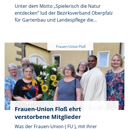
Unter dem Motto „Spielerisch die Natur
entdecken” lud der Bezirksverband Oberpfalz
für Gartenbau und Landespflege die
Betreuerinnen und Betreuer der Kinder- und
Jugendgruppen der Obst- und
Gartenbauvereine zu einem
abwechslungsreichen Fortbildungsseminar in
den Kreislehrgarten Floß ein. Die
Veranstaltung bot zahlreiche praktische
Anregungen und zeigte eindrucksvoll, wie
Naturerlebnisse, Kreativität und
Gemeinschaft zu einer erfolgreichen Kinder-
und Jugendarbeit beitragen können.
Frauen-Union Floß ehrt
verstorbene Mitglieder
Was der Frauen-Union ( FU ), mit ihrer