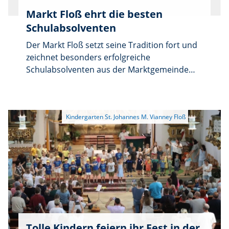
Markt Floß ehrt die besten
Schulabsolventen
Der Markt Floß setzt seine Tradition fort und
zeichnet besonders erfolgreiche
Schulabsolventen aus der Marktgemeinde
aus. Geehrt werden Schüler, die ihre
Abschlussklasse als eine der drei
Jahrgangsbesten abgeschlossen haben. Wer
diese Voraussetzungen erfüllt, wird gebeten,
sich zeitnah im Rathaus des Marktes Floß zu
melden und dabei den erzielten
Notendurchschnitt mitzuteilen. Die Ehrung
erfolgt im Rahmen der Septembersitzung des
Marktrates. Mit dieser Auszeichnung möchte
der Markt Floß die hervorragenden
schulischen Leistungen würdigen und den
Absolventen für ihren weiteren Lebensweg
Tolle Kindern feiern ihr Fest in der