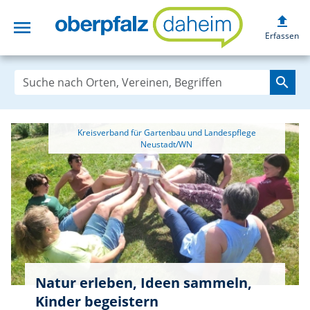
upload
menu
oberpfalzdaheim
Erfassen
search
 Kreisverband für Gartenbau und Landespflege 
Natur erleben, Ideen sammeln,
Kinder begeistern