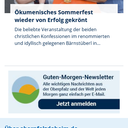
Ökumenisches Sommerfest
wieder von Erfolg gekrönt
Die beliebte Veranstaltung der beiden
christlichen Konfessionen im renommierten
und idyllisch gelegenen Bärnstüberl in
Würzelbrunn, einer Wohlfühloase der
besonderen Art, stand ganz im Zeichen
gelebter Ökumene. Die Organisation lag in
diesem Jahr in den Händen des katholischen
Frauenbundes - unter dem Vorsitz von
Christina Schaller - zusammen mit ihren
engagierten Mitgliedern aus dem
Führungskreis. Der evangelische Frauenbund
mit Christa Riedel an der Spitze und ihr Team
unterstützen das Fest bestens. Für die
Wanderfreunde wurde der Radweg gewählt
um in den beschaulichen Ortsteil von Floß zu