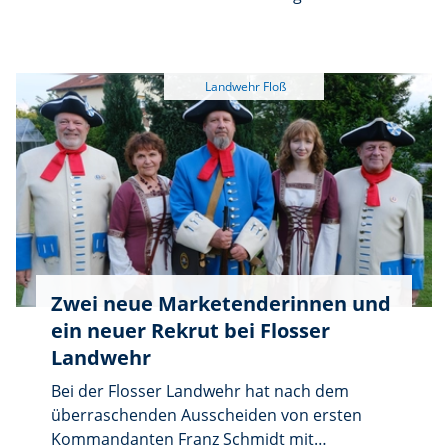
das Stück „Kasperl und die verzauberte
Prinzessin“. Dabei können Kinder und
Erwachsene verfolgen, wie Prinzessin
Tausendschön mit offenen Augen im Bett
liegt und schläft. Kein Arzt kann ihr helfen,
weshalb sich Kasperl auf den Weg zum
Zauberer Larifari macht. Die Aufführung
findet am Montag, 3. August, um 15 Uhr in
der Kleintierhalle in Floß statt. Die Karten
kosten im Vorverkauf 4 Euro und an der
Tageskasse 5 Euro. Der gesamte Erlös geht
an die Hilfsaktion „Lichtblicke“.
Zwei neue Marketenderinnen und
ein neuer Rekrut bei Flosser
Landwehr
Bei der Flosser Landwehr hat nach dem
überraschenden Ausscheiden von ersten
Kommandanten Franz Schmidt mit