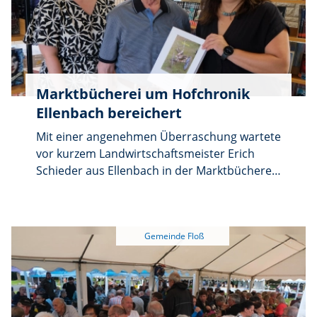
Brezen und Käse. Für die musikalische
Unterhaltung sorgen die
„Wirtshausmusikanten“ aus Flossenbürg
unter Leitung von Herbert Kraus. Für Kinder
ist ein Spielprogramm vorbereitet.
Marktbücherei um Hofchronik
Ellenbach bereichert
Mit einer angenehmen Überraschung wartete
vor kurzem Landwirtschaftsmeister Erich
Schieder aus Ellenbach in der Marktbücherei
auf. Schieder hat in den vergangenen Jahren
bereits drei Bildbände über die
Heimatgeschichte herausgegeben und dabei
den Ausspruch des früheren Ortschronisten
Dr. Adolf Wolfgang Schuster beherzigt:
„Heimatgeschichte hört nie auf“.