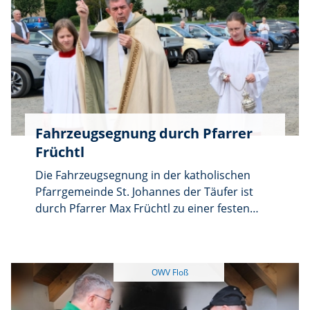
Fahrzeugsegnung durch Pfarrer
Früchtl
Die Fahrzeugsegnung in der katholischen
Pfarrgemeinde St. Johannes der Täufer ist
durch Pfarrer Max Früchtl zu einer festen
Einrichtung im Jahr geworden. Noch vor
Beginn der Ferienzeit erteilt der Pfarrer den
auf den Großparkplatz der Firma Motherson -
Europa abgestellten Fahrzeugen und
Motorrädern mit Weihwasser, Weihrauch
und dem Vaterunser den kirchlichen Segen.